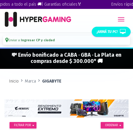
todo el país 🚚| Garantías oficiales🏅
Envíos rápidos a tod
¡ARMÁ TU PC!
Enviar a
Ingresar CP y ciudad
💸 Envío bonificado a CABA · GBA · La Plata en
compras desde $ 300.000* 🚚
Inicio
Marca
GIGABYTE
FILTRAR POR
ORDENAR