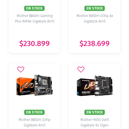
EN STOCK
EN STOCK
Mother B840m Gaming
Mother B650m D3hp Ax
Plus Wifi6e Gigabyte Am5
Gigabyte Am5
$230.899
$238.699
EN STOCK
EN STOCK
Mother B850m D3hp
Mother H610i Ddr5
Gigabyte Am5
Gigabyte Itx 12gen