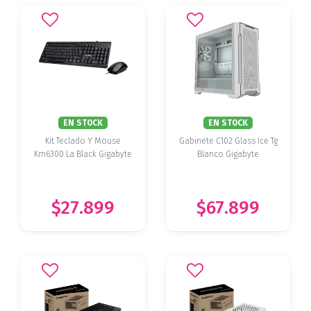
EN STOCK
EN STOCK
Kit Teclado Y Mouse
Gabinete C102 Glass Ice Tg
Km6300 La Black Gigabyte
Blanco Gigabyte
$27.899
$67.899