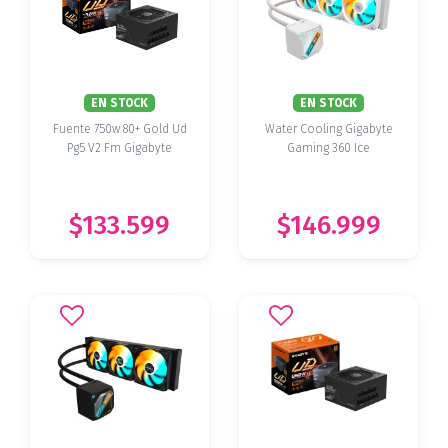
EN STOCK
EN STOCK
Fuente 750w 80+ Gold Ud
Water Cooling Gigabyte
Pg5 V2 Fm Gigabyte
Gaming 360 Ice
$133.599
$146.999