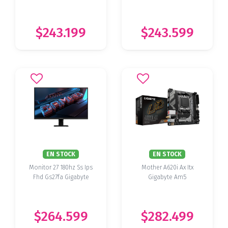
$243.199
$243.599
EN STOCK
EN STOCK
Monitor 27 180hz Ss Ips
Mother A620i Ax Itx
Fhd Gs27fa Gigabyte
Gigabyte Am5
$264.599
$282.499