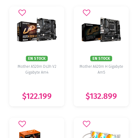
EN STOCK
EN STOCK
Mother A520m Ds3h V2
Mother A620m H Gigabyte
Gigabyte Am4
Am5
$122.199
$132.899