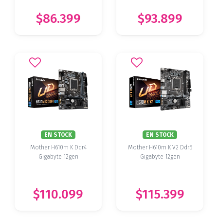
$86.399
$93.899
EN STOCK
EN STOCK
Mother H610m K Ddr4
Mother H610m K V2 Ddr5
Gigabyte 12gen
Gigabyte 12gen
$110.099
$115.399