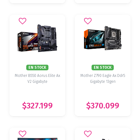
EN STOCK
EN STOCK
Mother B550 Aorus Elite Ax
Mother Z790 Eagle Ax Ddr5
V2 Gigabyte
Gigabyte 13gen
$327.199
$370.099