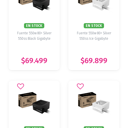
EN STOCK
EN STOCK
Fuente 550w 80+ Silver
Fuente 550w 80+ Silver
550ss Black Gigabyte
550ss Ice Gigabyte
$69.499
$69.899