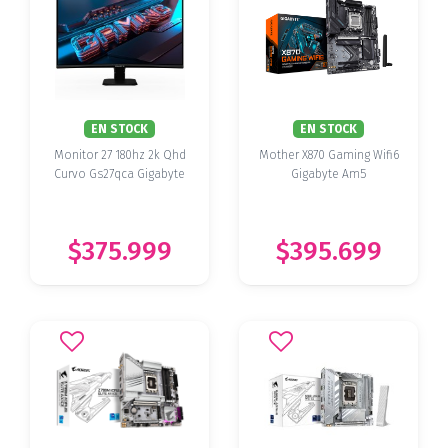
EN STOCK
EN STOCK
Monitor 27 180hz 2k Qhd
Mother X870 Gaming Wifi6
Curvo Gs27qca Gigabyte
Gigabyte Am5
$375.999
$395.699