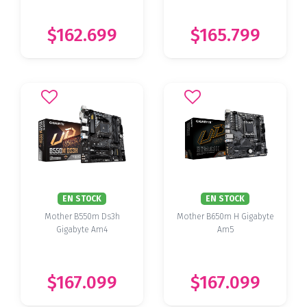
$162.699
$165.799
EN STOCK
EN STOCK
Mother B550m Ds3h
Mother B650m H Gigabyte
Gigabyte Am4
Am5
$167.099
$167.099