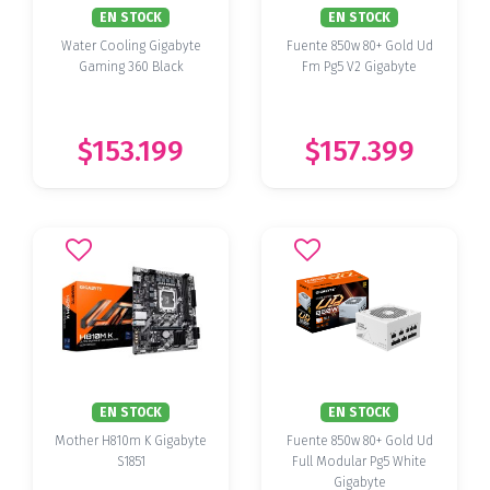
EN STOCK
EN STOCK
Water Cooling Gigabyte
Fuente 850w 80+ Gold Ud
Gaming 360 Black
Fm Pg5 V2 Gigabyte
$153.199
$157.399
EN STOCK
EN STOCK
Mother H810m K Gigabyte
Fuente 850w 80+ Gold Ud
S1851
Full Modular Pg5 White
Gigabyte