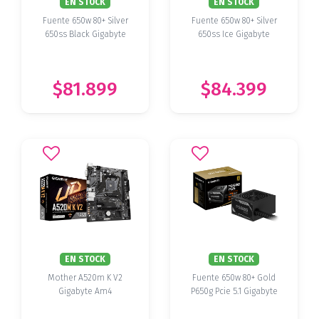
EN STOCK
EN STOCK
Fuente 650w 80+ Silver
Fuente 650w 80+ Silver
650ss Black Gigabyte
650ss Ice Gigabyte
$81.899
$84.399
EN STOCK
EN STOCK
Mother A520m K V2
Fuente 650w 80+ Gold
Gigabyte Am4
P650g Pcie 5.1 Gigabyte