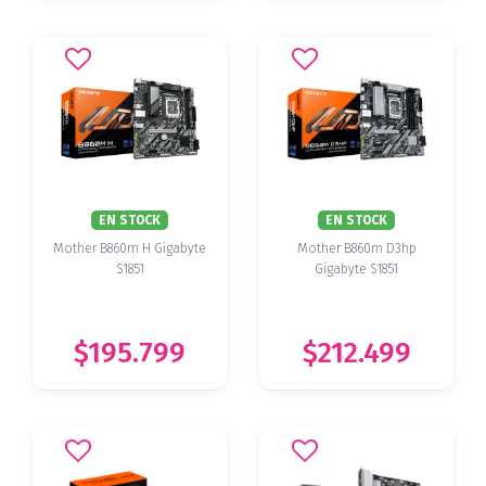
EN STOCK
EN STOCK
Mother B860m H Gigabyte
Mother B860m D3hp
S1851
Gigabyte S1851
$195.799
$212.499