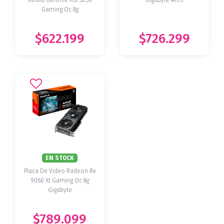
Gaming Oc 8g
$622.199
$726.299
EN STOCK
Placa De Video Radeon Rx
9060 Xt Gaming Oc 8g
Gigabyte
$789.099