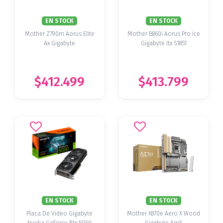
EN STOCK
EN STOCK
Mother Z790m Aorus Elite
Mother B860i Aorus Pro Ice
Ax Gigabyte
Gigabyte Itx S1851
$412.499
$413.799
EN STOCK
EN STOCK
Placa De Video Gigabyte
Mother X870e Aero X Wood
Nvidia Geforce Rtx 5050
Gigabyte Am5