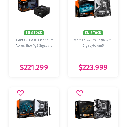
EN STOCK
EN STOCK
Fuente 850w 80+ Platinum
Mother B840m Eagle Wifi6
Aorus Elite Pg5 Gigabyte
Gigabyte Am5
$221.299
$223.999