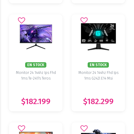
EN STOCK
EN STOCK
Monitor 24 144hz Ips Fhd
Monitor 24 144hz Fhd Ips
1ms Te-2417s Teros
1ms G242l E14 Msi
$182.199
$182.299