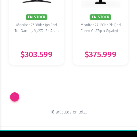
EN STOCK
EN STOCK
Monitor 27 180hz Ips Fhd
Monitor 27 180hz 2k Qhd
Tuf Gaming Vg279q3a Asus
Curvo Gs27qca Gigabyte
$303.599
$375.999
1
18 artículos en total