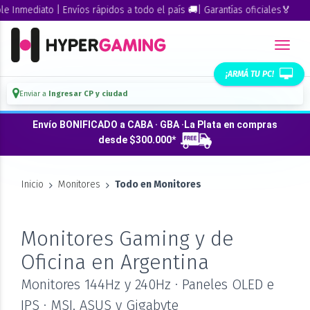
ediato | Envíos rápidos a todo el país 🚚| Garantías oficiales🏅
¡ARMÁ TU PC!
Enviar a
Ingresar CP y ciudad
Envío BONIFICADO a CABA · GBA ·La Plata en compras
desde $300.000*
Inicio
Monitores
Todo en Monitores
Monitores Gaming y de
Oficina en Argentina
Monitores 144Hz y 240Hz · Paneles OLED e
IPS · MSI, ASUS y Gigabyte