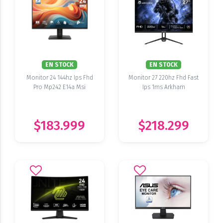
EN STOCK
EN STOCK
Monitor 24 144hz Ips Fhd
Monitor 27 220hz Fhd Fast
Pro Mp242 E14a Msi
Ips 1ms Arkham
$183.999
$218.299