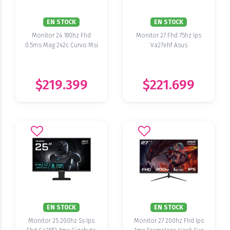
EN STOCK
EN STOCK
Monitor 24 180hz Fhd
Monitor 27 Fhd 75hz Ips
0.5ms Mag 242c Curvo Msi
Va27ehf Asus
$219.399
$221.699
EN STOCK
EN STOCK
Monitor 25 200hz Ss Ips
Monitor 27 200hz Fhd Ips