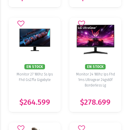
EN STOCK
EN STOCK
Monitor 27 180hz Ss Ips
Monitor 24 180hz Ips Fhd
Fhd Gs27fa Gigabyte
1ms Ultragear 24gs60f
Borderless Lg
$264.599
$278.699