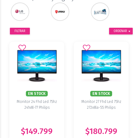
FILTRAR
ORDENAR
EN STOCK
EN STOCK
Monitor 24 Fhd Led 75hz
Monitor 27 Fhd Led 75hz
241v8l-77 Philips
272v8la-55 Philips
$149.799
$180.799