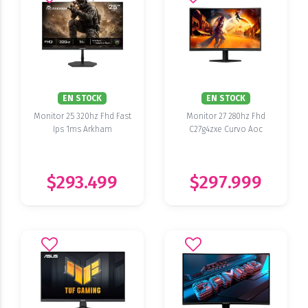
EN STOCK
EN STOCK
Monitor 25 320hz Fhd Fast
Monitor 27 280hz Fhd
Ips 1ms Arkham
C27g4zxe Curvo Aoc
$293.499
$297.999