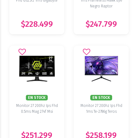
Fhd Gs25f2 1ms Gigabyte
1ms Frameless Hawk Eye
Negro Raptor
$228.499
$247.799
EN STOCK
EN STOCK
Monitor 27 200hz Ips Fhd
Monitor 27 200hz Ips Fhd
0.5ms Mag 274f Msi
1ms Te-2786g Teros
$251.299
$258.199