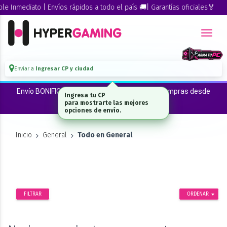
 Inmediato | Envíos rápidos a todo el país 🚚| Garantías oficiales🏅
Enviar a
Ingresar CP y ciudad
Envío BONIFICADO a CABA · GBA ·La Plata en compras desde
Ingresa tu CP
$300.000*
para mostrarte las mejores
opciones de envío.
Inicio
General
Todo en General
FILTRAR
ORDENAR