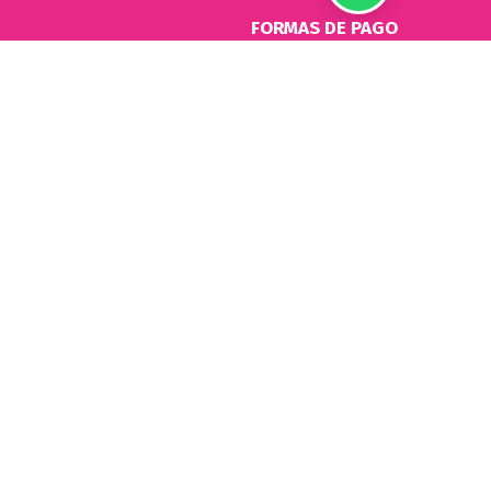
FORMAS DE PAGO
10:00 a 14:00 Hs
plican cuando compras Ver Ley N.º 24.240 de Defensa del Consumidor