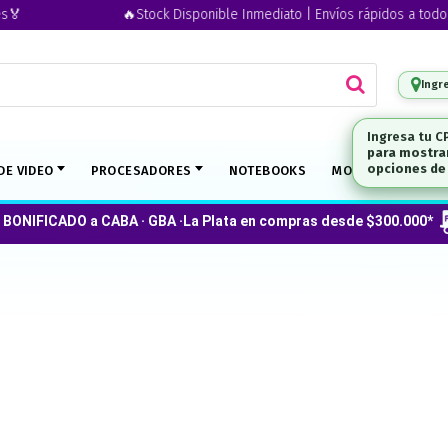
🔥Stock Disponible Inmediato | Envíos rápidos a todo el p
Ingr
DE VIDEO
PROCESADORES
NOTEBOOKS
MONITORES
O
 BONIFICADO a CABA · GBA ·La Plata en compras desde $300.000*