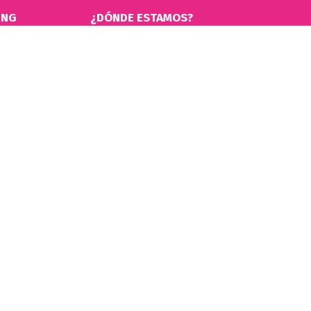
ING
¿DÓNDE ESTAMOS?
Av. Dr. Ricardo Balbín 3319, CABA
Lunes a Viernes de 10:00 a 18:00 Hs. Sábados de 
Conocé las normas que a