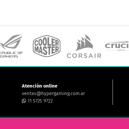
Atención online
ventas@hypergaming.com.ar
11 5725 9722