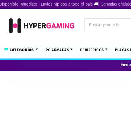
nible Inmediato | Envíos rápidos a todo el país 🚚| Garantías oficiales🏅
CATEGORÍAS
PC ARMADAS
PERIFÉRICOS
PLACAS 
Envío