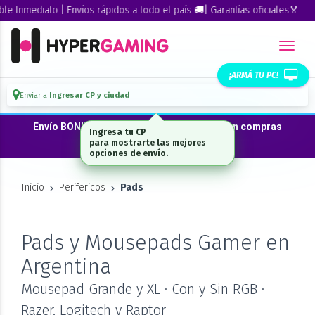
nmediato | Envíos rápidos a todo el país 🚚| Garantías oficiales🏅
¡ARMÁ TU PC!
Enviar a
Ingresar CP y ciudad
Envío BONIFICADO a CABA · GBA ·La Plata en compras
desde $300.000*
Inicio
Perifericos
Pads
Pads y Mousepads Gamer en
Argentina
Mousepad Grande y XL · Con y Sin RGB ·
Razer, Logitech y Raptor