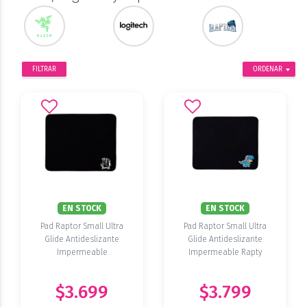
FILTRAR
ORDENAR
EN STOCK
EN STOCK
Pad Raptor Small Ultra
Pad Raptor Small Ultra
Glide Antideslizante
Glide Antideslizante
Impermeable
Impermeable Rapty
Edition
$3.699
$3.799