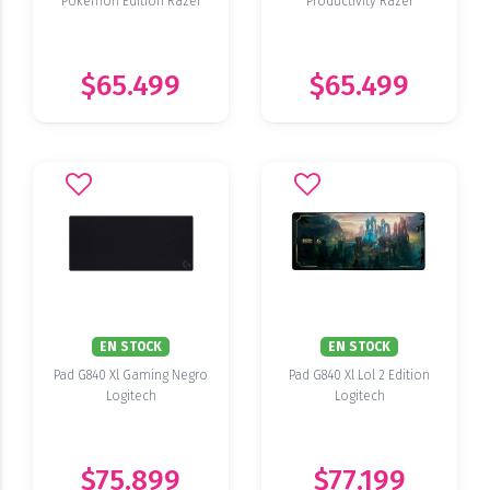
Pokemon Edition Razer
Productivity Razer
$65.499
$65.499
EN STOCK
EN STOCK
Pad G840 Xl Gaming Negro
Pad G840 Xl Lol 2 Edition
Logitech
Logitech
$75.899
$77.199