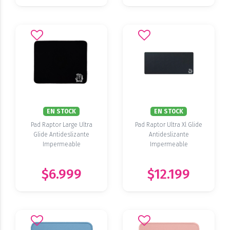
EN STOCK
EN STOCK
Pad Raptor Large Ultra
Pad Raptor Ultra Xl Glide
Glide Antideslizante
Antideslizante
Impermeable
Impermeable
$6.999
$12.199