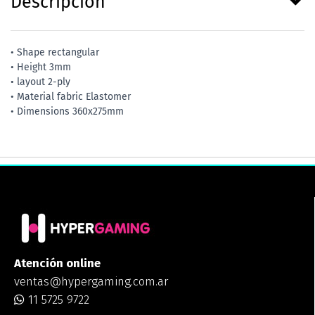
Descripción
• Shape rectangular
• Height 3mm
• layout 2-ply
• Material fabric Elastomer
• Dimensions 360x275mm
Atención online
ventas@hypergaming.com.ar
11 5725 9722