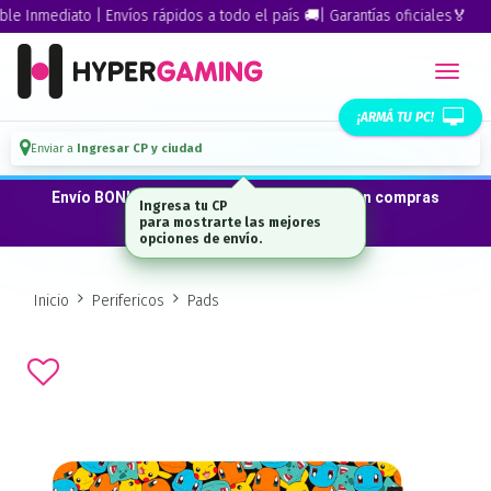
Inmediato | Envíos rápidos a todo el país 🚚| Garantías oficiales🏅
¡ARMÁ TU PC!
Enviar a
Ingresar CP y ciudad
Envío BONIFICADO a CABA · GBA ·La Plata en compras
Ingresa tu CP
desde $300.000*
para mostrarte las mejores
opciones de envío.
Inicio
Perifericos
Pads