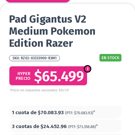
Pad Gigantus V2
Medium Pokemon
Edition Razer
EN STOCK
RZ02-03333900-R3M1
$65.499
HYPER
PRECIO
Precio sin impuestos nacionales: $54.131
1 cuota de
$70.083.93
*
(PTF:
$70.083.93)
3 cuotas de
$24.452.96
*
(PTF:
$73.358.88)