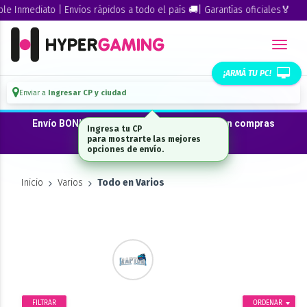
 Inmediato | Envíos rápidos a todo el país 🚚| Garantías oficiales🏅
¡ARMÁ TU PC!
Enviar a
Ingresar CP y ciudad
Envío BONIFICADO a CABA · GBA ·La Plata en compras
Ingresa tu CP
desde $300.000*
para mostrarte las mejores
opciones de envío.
Inicio
Varios
Todo en Varios
FILTRAR
ORDENAR