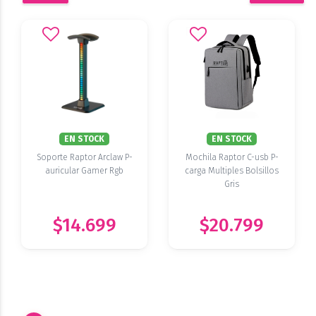
EN STOCK
EN STOCK
Soporte Raptor Arclaw P-
Mochila Raptor C-usb P-
auricular Gamer Rgb
carga Multiples Bolsillos
Gris
$14.699
$20.799