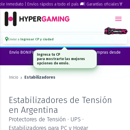
 Inmediato | Envíos rápidos a todo el país 🚚| Garantías oficiales🏅
Enviar a
Ingresar CP y ciudad
Envío BONIFICADO a CABA · GBA ·La Plata en compras desde
Ingresa tu CP
$300.000*
para mostrarte las mejores
opciones de envío.
Inicio
Estabilizadores
Estabilizadores de Tensión
en Argentina
Protectores de Tensión · UPS ·
Estabilizadores para PC y Hogar