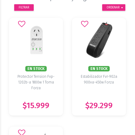
FILTRAR
ORDENAR
EN STOCK
EN STOCK
Protector Tension Fvp-
Estabilizador Fvr-902a
1202b-a 1800w 1 Toma
900va-450w Forza
Forza
$15.999
$29.299