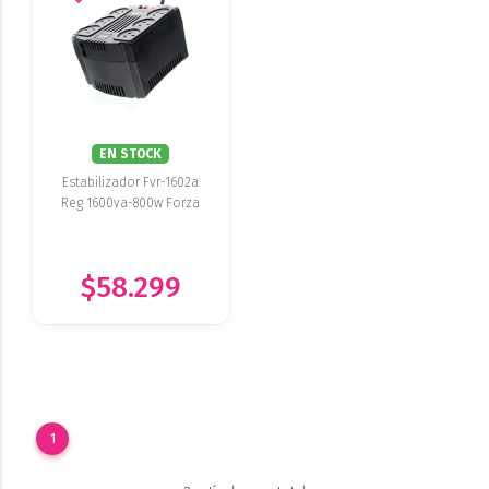
EN STOCK
Estabilizador Fvr-1602a
Reg 1600va-800w Forza
$58.299
1