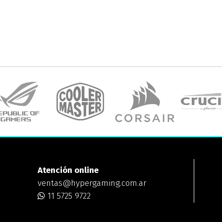
Atención online
ventas@hypergaming.com.ar
11 5725 9722