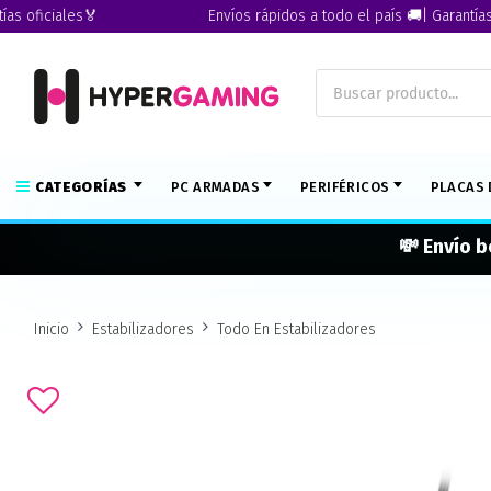
ficiales🏅
Envíos rápidos a todo el país 🚚| Garantías ofic
CATEGORÍAS
PC ARMADAS
PERIFÉRICOS
PLACAS 
💸 Envío b
Inicio
Estabilizadores
Todo En Estabilizadores