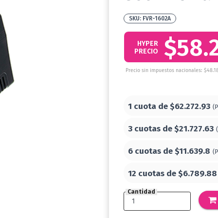
FVR-1602A
$58.
HYPER
PRECIO
Precio sin impuestos nacionales: $48.1
1 cuota de
$62.272.93
(
3 cuotas de
$21.727.63
6 cuotas de
$11.639.8
(
12 cuotas de
$6.789.88
Cantidad