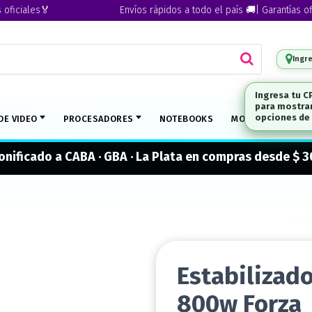
iales🏅
Envíos rápidos a todo el país 🚚| Garantías oficial
Ingr
Ingresa tu C
para mostrar
DE VIDEO
PROCESADORES
NOTEBOOKS
MONITORES
M
opciones de 
onificado a CABA · GBA · La Plata en compras desde $ 
Estabilizad
800w Forza