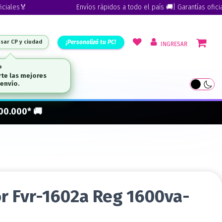
es🏅
Envíos rápidos a todo el país 🚚| Garantías oficiales
¡Personalizá tu PC!
esar CP y ciudad
INGRESAR
P
te las mejores
ARCAS
envío.
300.000* 🚚
or Fvr-1602a Reg 1600va-