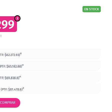
EN STOCK
299
81
*
PTF:
$62.272.93)
*
(PTF:
$65.182.88)
*
PTF:
$69.838.8)
*
(PTF:
$81.478.6)
COMPRAR