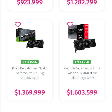
$923.999
$1.282.299
EN STOCK
EN STOCK
Placa De Video Msi Nvidia
Placa De Video Asus Prime
Geforce Rtx 5070 12g
Radeon Rx 9070 Xt Oc
Shadow 3x Oc
Edition 16gb Gdrr6
$1.369.999
$1.603.599