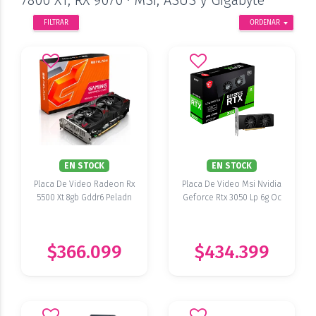
7800 XT, RX 9070 · MSI, ASUS y Gigabyte
FILTRAR
ORDENAR
EN STOCK
EN STOCK
Placa De Video Radeon Rx
Placa De Video Msi Nvidia
5500 Xt 8gb Gddr6 Peladn
Geforce Rtx 3050 Lp 6g Oc
$366.099
$434.399