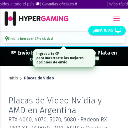
os a todo el país 🚚| Garantías oficiales🏅
Envíos rápidos 
¡ARMÁ TU PC!
Enviar a
Ingresar CP y ciudad
💸 Envío bonificado a CABA · GBA · La Plata en
compras desde $ 300.000* 🚚
Inicio
Placas de Video
Placas de Video Nvidia y
AMD en Argentina
RTX 4060, 4070, 5070, 5080 · Radeon RX