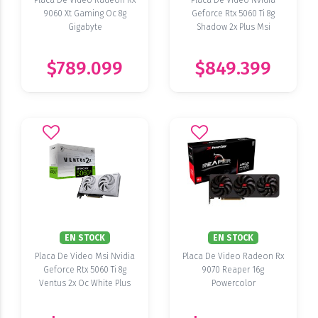
Placa De Video Radeon Rx
Placa De Video Nvidia
9060 Xt Gaming Oc 8g
Geforce Rtx 5060 Ti 8g
Gigabyte
Shadow 2x Plus Msi
$789.099
$849.399
EN STOCK
EN STOCK
Placa De Video Msi Nvidia
Placa De Video Radeon Rx
Geforce Rtx 5060 Ti 8g
9070 Reaper 16g
Ventus 2x Oc White Plus
Powercolor