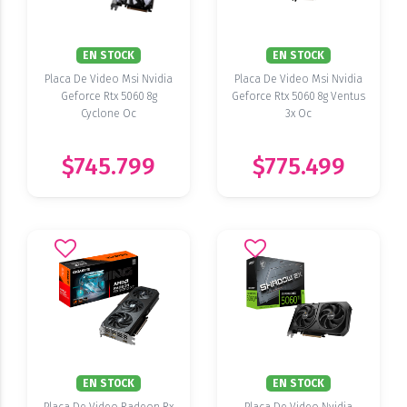
EN STOCK
EN STOCK
Placa De Video Msi Nvidia
Placa De Video Msi Nvidia
Geforce Rtx 5060 8g
Geforce Rtx 5060 8g Ventus
Cyclone Oc
3x Oc
$745.799
$775.499
EN STOCK
EN STOCK