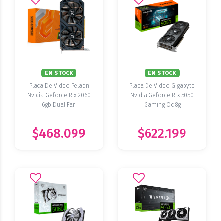
EN STOCK
EN STOCK
Placa De Video Peladn
Placa De Video Gigabyte
Nvidia Geforce Rtx 2060
Nvidia Geforce Rtx 5050
6gb Dual Fan
Gaming Oc 8g
$468.099
$622.199