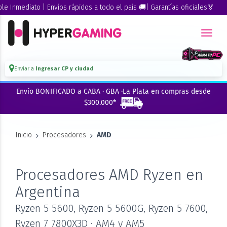
iato | Envíos rápidos a todo el país 🚚| Garantías oficiales🏅
Enviar a
Ingresar CP y ciudad
Envío BONIFICADO a CABA · GBA ·La Plata en compras desde
$300.000*
Inicio
Procesadores
AMD
Procesadores AMD Ryzen en
Argentina
Ryzen 5 5600, Ryzen 5 5600G, Ryzen 5 7600,
Ryzen 7 7800X3D · AM4 y AM5