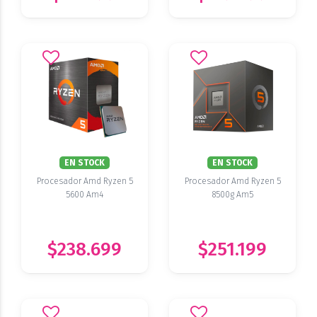
EN STOCK
EN STOCK
Procesador Amd Ryzen 5
Procesador Amd Ryzen 5
5600 Am4
8500g Am5
$238.699
$251.199