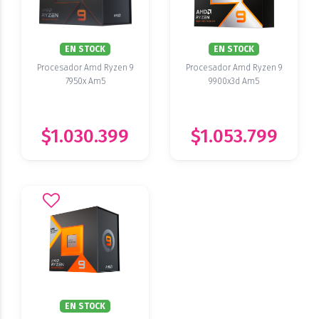
EN STOCK
EN STOCK
Procesador Amd Ryzen 9
Procesador Amd Ryzen 9
7950x Am5
9900x3d Am5
$1.030.399
$1.053.799
EN STOCK