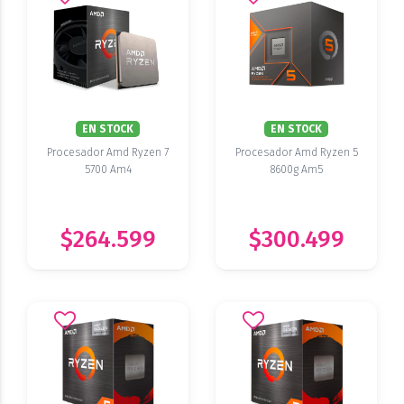
EN STOCK
EN STOCK
Procesador Amd Ryzen 7
Procesador Amd Ryzen 5
5700 Am4
8600g Am5
$264.599
$300.499