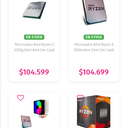
EN STOCK
EN STOCK
Procesador Amd Ryzen 3
Procesador Amd Ryzen 5
3200g Oem Am4 (sin Caja)
3500x Am4 Oem (sin Caja)
$104.599
$104.699