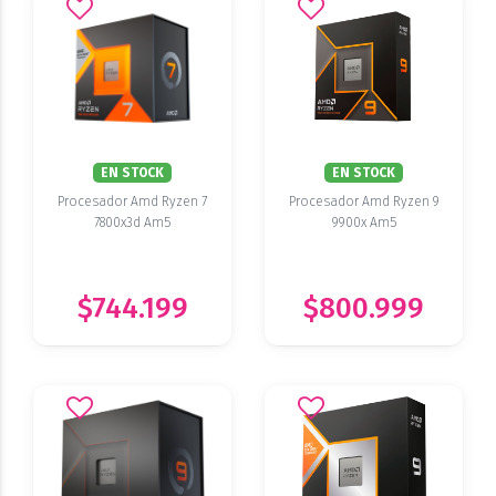
EN STOCK
EN STOCK
Procesador Amd Ryzen 7
Procesador Amd Ryzen 9
7800x3d Am5
9900x Am5
$744.199
$800.999