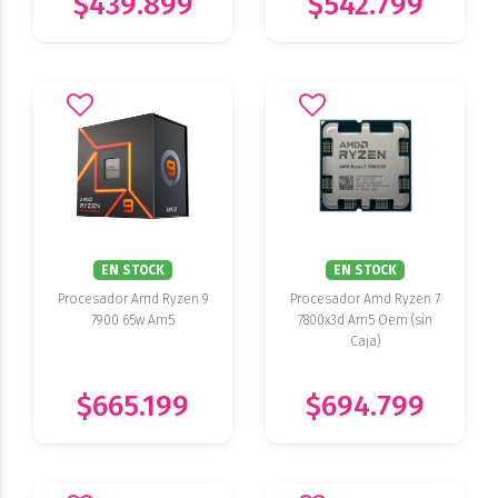
$439.899
$542.799
EN STOCK
EN STOCK
Procesador Amd Ryzen 9
Procesador Amd Ryzen 7
7900 65w Am5
7800x3d Am5 Oem (sin
Caja)
$665.199
$694.799