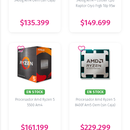
3400g Am4 Oem (sin Caja)
3400g Am4 + Cooler Cpu
Raptor Cryo Frgb Tdp 95w
$135.399
$149.699
EN STOCK
EN STOCK
Procesador Amd Ryzen 5
Procesador Amd Ryzen 5
5500 Am4
8400f Am5 Oem (sin Caja)
$161.199
$229.299