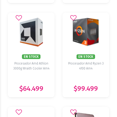
EN STOCK
EN STOCK
Procesador Amd Athlon
Procesador Amd Ryzen 3
3000g Wraith Cooler Am4
4100 Am4
$64.499
$99.499