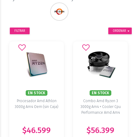
FILTRAR
ORDENAR
EN STOCK
EN STOCK
Procesador Amd Athlon
Combo Amd Ryzen 3
3000g Am4 Oem (sin Caja)
3000g Am4 + Cooler Cpu
Performance Amd Am4
$46.599
$56.399