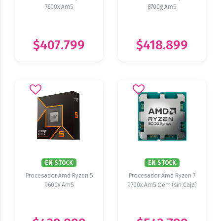
7600x Am5
8700g Am5
$407.799
$418.899
EN STOCK
EN STOCK
Procesador Amd Ryzen 5
Procesador Amd Ryzen 7
9600x Am5
9700x Am5 Oem (sin Caja)