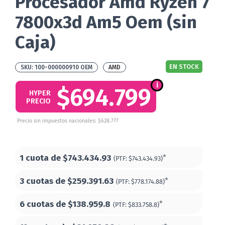
Procesador Amd Ryzen 7
7800x3d Am5 Oem (sin
Caja)
EN STOCK
100-000000910 OEM
AMD
$694.799
HYPER
PRECIO
Precio sin impuestos nacionales: $628.777
1 cuota de
$743.434.93
*
(PTF:
$743.434.93)
3 cuotas de
$259.391.63
*
(PTF:
$778.174.88)
6 cuotas de
$138.959.8
*
(PTF:
$833.758.8)