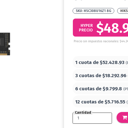
HSC308U16Z1 8G
HIKS
$48.
HYPER
PRECIO
Precio sin impuestos nacionales: $44.3
1 cuota de
$52.428.93
(
3 cuotas de
$18.292.96
6 cuotas de
$9.799.8
(P
12 cuotas de
$5.716.55
Cantidad