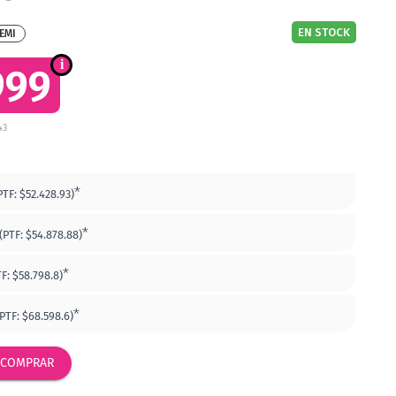
EN STOCK
EMI
999
43
*
PTF:
$52.428.93)
*
(PTF:
$54.878.88)
*
TF:
$58.798.8)
*
(PTF:
$68.598.6)
COMPRAR