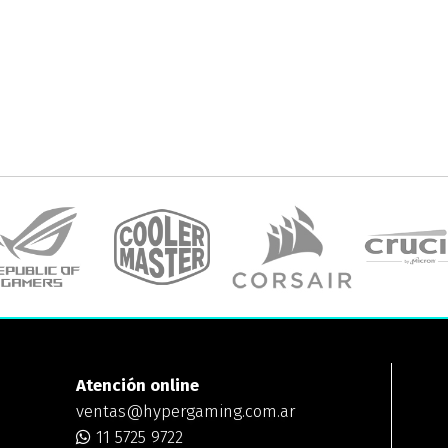
Atención online
ventas@hypergaming.com.ar
11 5725 9722