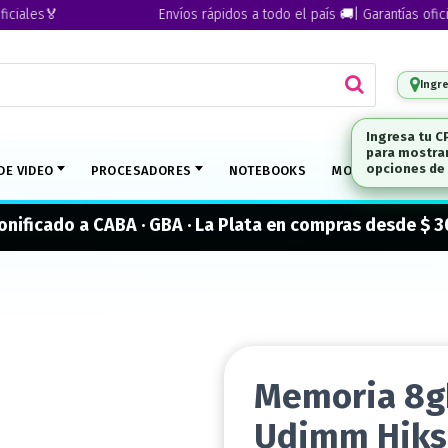
es🏅
Envíos rápidos a todo el país 🚚| Garantías oficiales
Ingr
DE VIDEO
PROCESADORES
NOTEBOOKS
MONITORES
M
onificado a CABA · GBA · La Plata en compras desde $ 
Memoria 8g
Udimm Hik