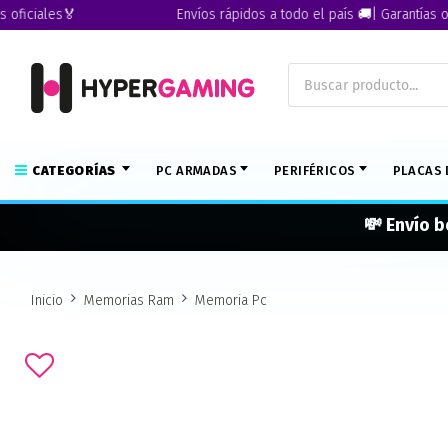
iales🏅
Envíos rápidos a todo el país 🚚| Garantías oficial
CATEGORÍAS
PC ARMADAS
PERIFÉRICOS
PLACAS 
💸 Envío b
Inicio
Memorias Ram
Memoria Pc