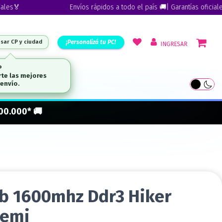

Envíos rápidos a todo el país 🚚| Garantías oficiales🏅
¡Personalizá tu PC!
esar CP y ciudad
INGRESAR
ARCAS
300.000* 🚚
b 1600mhz Ddr3 Hiker
semi