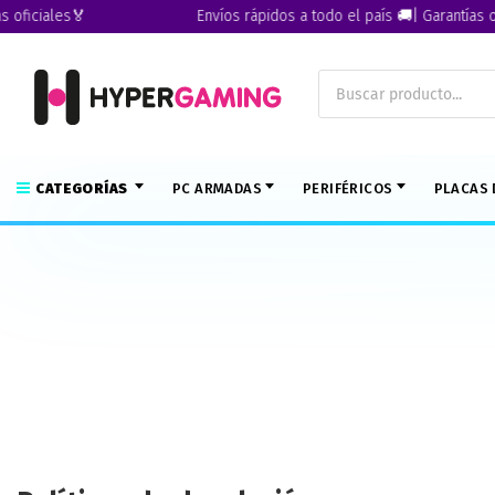
ficiales🏅
Envíos rápidos a todo el país 🚚| Garantías ofic
CATEGORÍAS
PC ARMADAS
PERIFÉRICOS
PLACAS 