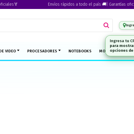
iales🏅
Envíos rápidos a todo el país 🚚| Garantías oficial
Ingr
DE VIDEO
PROCESADORES
NOTEBOOKS
MONITORES
M