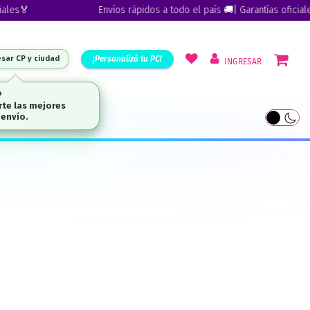
es🏅
Envíos rápidos a todo el país 🚚| Garantías oficiales
¡Personalizá tu PC!
esar CP y ciudad
INGRESAR
ARCAS