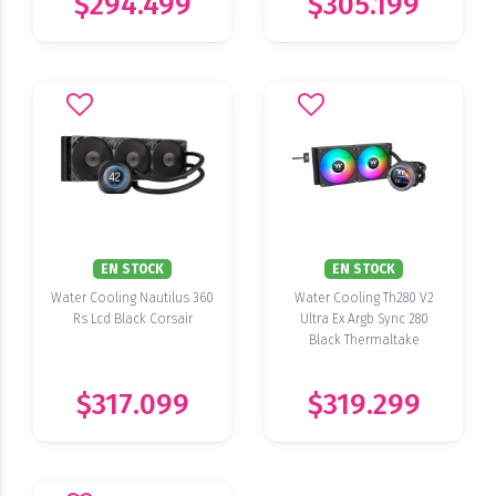
$294.499
$305.199
EN STOCK
EN STOCK
Water Cooling Nautilus 360
Water Cooling Th280 V2
Rs Lcd Black Corsair
Ultra Ex Argb Sync 280
Black Thermaltake
$317.099
$319.299