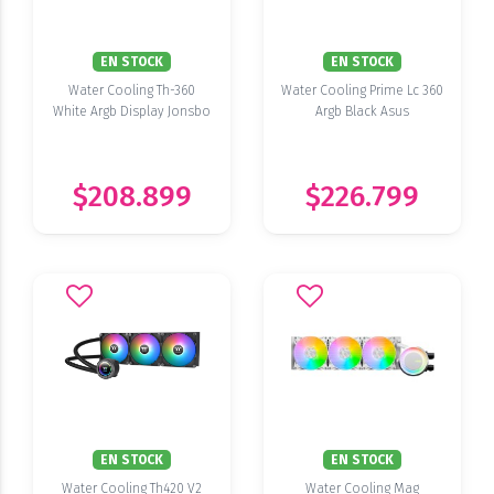
EN STOCK
EN STOCK
Water Cooling Th-360
Water Cooling Prime Lc 360
White Argb Display Jonsbo
Argb Black Asus
$208.899
$226.799
EN STOCK
EN STOCK
Water Cooling Th420 V2
Water Cooling Mag