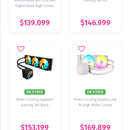
Masterliquid 360 Core Nex
Gaming 360 Ice
Digital Black Argb Cooler
Masteer
$139.099
$146.999
EN STOCK
EN STOCK
Water Cooling Gigabyte
Water Cooling Nautilus 240
Gaming 360 Black
Rs Argb White Corsair
$153.199
$169.899