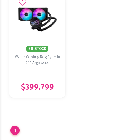
EN STOCK
Water Cooling Rog Ryuo Iii
240 Argb Asus
$399.799
1