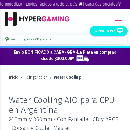
diato | Envíos rápidos a todo el país 🚚| Garantías oficiales🏅
¡ARMÁ TU PC!
Enviar a
Ingresar CP y ciudad
Envío BONIFICADO a CABA · GBA ·La Plata en compras
desde $300.000*
Inicio
Refrigeracion
Water Cooling
Water Cooling AIO para CPU
en Argentina
240mm y 360mm · Con Pantalla LCD y ARGB
· Corsair y Cooler Master