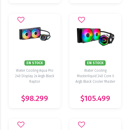
EN STOCK
EN STOCK
Water Cooling Aqua Pro
Water Cooling
240 Display 2x Argb Black
Masterliquid 240 Core Ii
Raptor
Argb Black Cooler Master
$98.299
$105.499