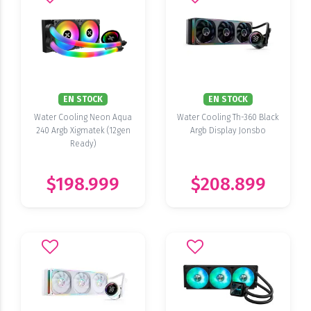
EN STOCK
EN STOCK
Water Cooling Neon Aqua
Water Cooling Th-360 Black
240 Argb Xigmatek (12gen
Argb Display Jonsbo
Ready)
$198.999
$208.899