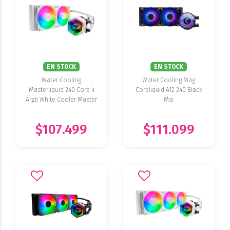
EN STOCK
EN STOCK
Water Cooling
Water Cooling Mag
Masterliquid 240 Core Ii
Coreliquid A12 240 Black
Argb White Cooler Master
Msi
$107.499
$111.099