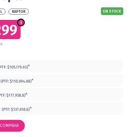
EN STOCK
BL
RAPTOR
299
58
*
PTF:
$105.179.93)
*
(PTF:
$110.094.88)
*
PTF:
$117.958.8)
2
*
(PTF:
$137.618.6)
COMPRAR