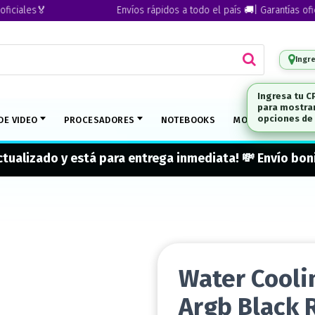
les🏅
Envíos rápidos a todo el país 🚚| Garantías oficiales
Ingr
DE VIDEO
PROCESADORES
NOTEBOOKS
MONITORES
M
actualizado y está para entrega inmediata! 💸 Envío b
Water Cooli
Argb Black 