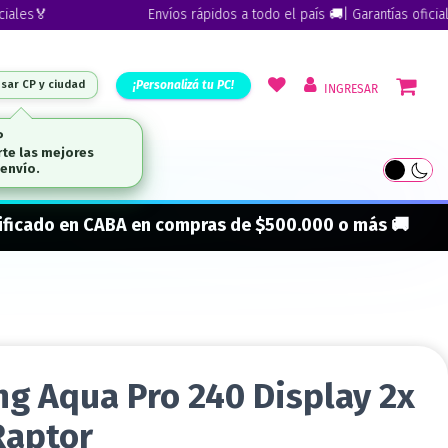
🏅
Envíos rápidos a todo el país 🚚| Garantías oficiales🏅
¡Personalizá tu PC!
esar CP y ciudad
INGRESAR
ARCAS
onificado en CABA en compras de $500.000 o más 🚚
ng Aqua Pro 240 Display 2x
Raptor