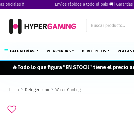
ciales🏅
Envíos rápidos a todo el país 🚚| Garantías oficia
CATEGORÍAS
PC ARMADAS
PERIFÉRICOS
PLACAS 
🔥Todo lo que figura "EN STOCK" tiene el precio 
Inicio
Refrigeracion
Water Cooling