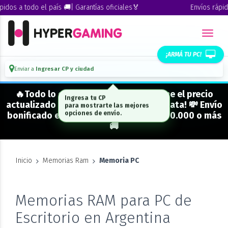
os a todo el país 🚚| Garantías oficiales🏅
Envíos rápidos 
¡ARMÁ TU PC!
Enviar a
Ingresar CP y ciudad
🔥Todo lo que figura "EN STOCK" tiene el precio
actualizado y está para entrega inmediata! 💸 Envío
bonificado en CABA en compras de $500.000 o más
🚚
Inicio
Memorias Ram
Memoria PC
Memorias RAM para PC de
Escritorio en Argentina