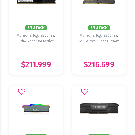
EN STOCK
EN STOCK
Memoria 16gb 3200mhz
Memoria 16gb 3200mhz
Ddr4 Signature Patriot
Ddr4 Armor Black Hiksemi
$211.999
$216.699