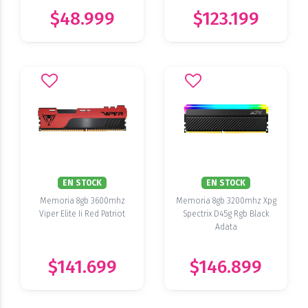
$48.999
$123.199
EN STOCK
EN STOCK
Memoria 8gb 3600mhz
Memoria 8gb 3200mhz Xpg
Viper Elite Ii Red Patriot
Spectrix D45g Rgb Black
Adata
$141.699
$146.899