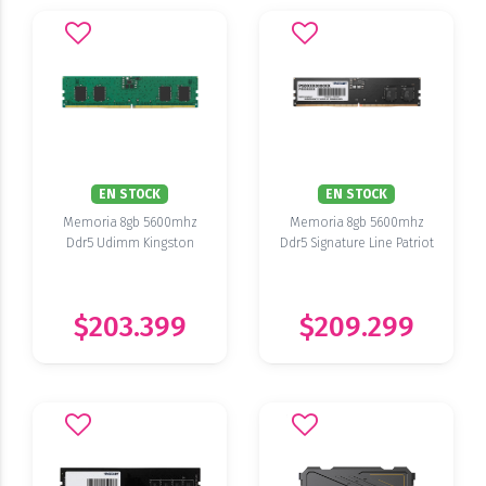
EN STOCK
EN STOCK
Memoria 8gb 5600mhz
Memoria 8gb 5600mhz
Ddr5 Udimm Kingston
Ddr5 Signature Line Patriot
$203.399
$209.299