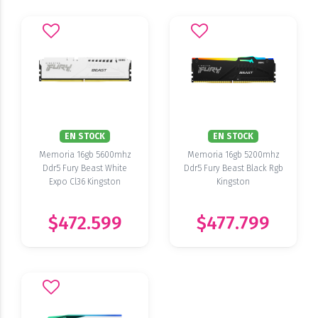
EN STOCK
EN STOCK
Memoria 16gb 5600mhz
Memoria 16gb 5200mhz
Ddr5 Fury Beast White
Ddr5 Fury Beast Black Rgb
Expo Cl36 Kingston
Kingston
$472.599
$477.799