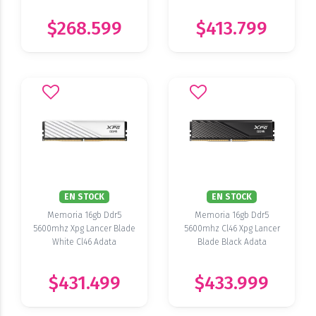
$268.599
$413.799
EN STOCK
EN STOCK
Memoria 16gb Ddr5
Memoria 16gb Ddr5
5600mhz Xpg Lancer Blade
5600mhz Cl46 Xpg Lancer
White Cl46 Adata
Blade Black Adata
$431.499
$433.999