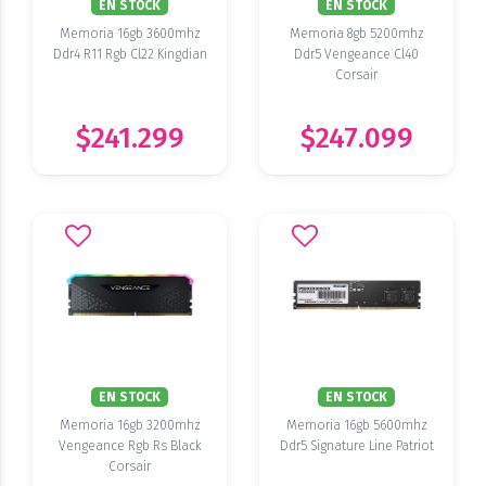
EN STOCK
EN STOCK
Memoria 16gb 3600mhz
Memoria 8gb 5200mhz
Ddr4 R11 Rgb Cl22 Kingdian
Ddr5 Vengeance Cl40
Corsair
$241.299
$247.099
EN STOCK
EN STOCK
Memoria 16gb 3200mhz
Memoria 16gb 5600mhz
Vengeance Rgb Rs Black
Ddr5 Signature Line Patriot
Corsair