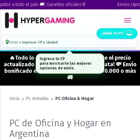
idos a todo el país 🚚| Garantías oficiales🏅
Envíos rápido
¡ARMÁ TU PC!
Enviar a
Ingresar CP y ciudad
🔥Todo lo que figura "EN STOCK" tiene el precio
Ingresa tu CP
actualizado y está para entrega inmediata! 💸 Envío
para mostrarte las mejores
opciones de envío.
bonificado en CABA en compras de $500.000 o más
🚚
Inicio
Pc Armadas
PC Oficina & Hogar
PC de Oficina y Hogar en
Argentina