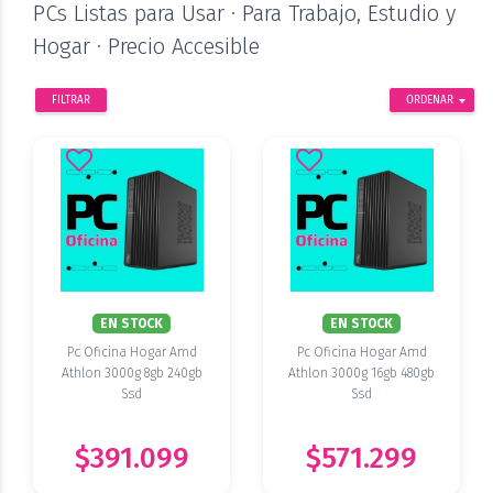
PCs Listas para Usar · Para Trabajo, Estudio y
Hogar · Precio Accesible
FILTRAR
ORDENAR
EN STOCK
EN STOCK
Pc Oficina Hogar Amd
Pc Oficina Hogar Amd
Athlon 3000g 8gb 240gb
Athlon 3000g 16gb 480gb
Ssd
Ssd
$391.099
$571.299