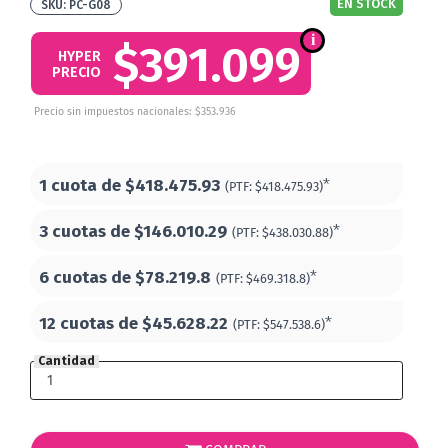
EN STOCK
PC-G08
$391.099
HYPER
PRECIO
Precio sin impuestos nacionales: $353.936
1 cuota de
$418.475.93
*
(PTF:
$418.475.93)
3 cuotas de
$146.010.29
*
(PTF:
$438.030.88)
6 cuotas de
$78.219.8
*
(PTF:
$469.318.8)
12 cuotas de
$45.628.22
*
(PTF:
$547.538.6)
Cantidad