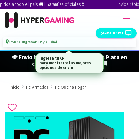
dos a todo el país 🚚| Garantías oficiales🏅
Envíos rápidos
¡ARMÁ TU PC!
Enviar a
Ingresar CP y ciudad
💸 Envío bonificado a CABA · GBA · La Plata en
Ingresa tu CP
compras desde $ 300.000* 🚚
para mostrarte las mejores
opciones de envío.
Inicio
Pc Armadas
Pc Oficina Hogar