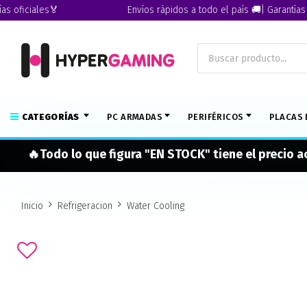
iciales🏅
Envíos rápidos a todo el país 🚚| Garantías ofici
CATEGORÍAS
PC ARMADAS
PERIFÉRICOS
PLACAS 
🔥Todo lo que figura "EN STOCK" tiene el precio 
Inicio
Refrigeracion
Water Cooling