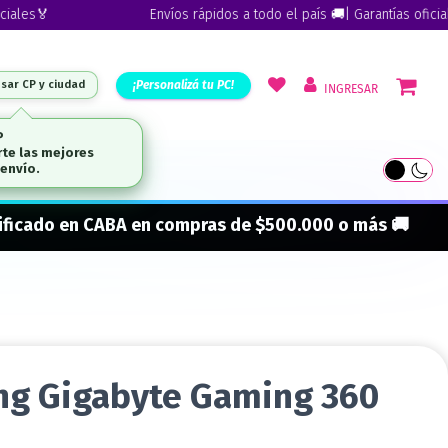
s🏅
Envíos rápidos a todo el país 🚚| Garantías oficiales🏅
¡Personalizá tu PC!
esar CP y ciudad
INGRESAR
ARCAS
onificado en CABA en compras de $500.000 o más 🚚
ng Gigabyte Gaming 360