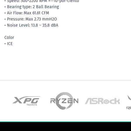
• Speed: 500~2200 RPM +--10-por-ciento
• Bearing type: 2 Ball Bearing
• Air Flow: Max 61.61 CFM
• Pressure: Max 2.73 mmH2O
• Noise Level: 13.8 ~ 35.8 dBA
Color
• ICE