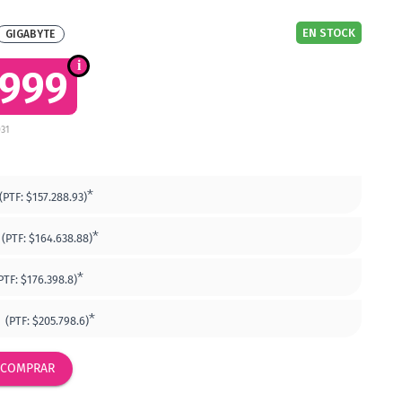
EN STOCK
GIGABYTE
.999
031
*
(PTF:
$157.288.93)
*
(PTF:
$164.638.88)
*
PTF:
$176.398.8)
8
*
(PTF:
$205.798.6)
COMPRAR