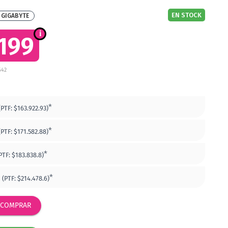
EN STOCK
GIGABYTE
.199
642
*
(PTF:
$163.922.93)
*
(PTF:
$171.582.88)
*
PTF:
$183.838.8)
*
(PTF:
$214.478.6)
COMPRAR