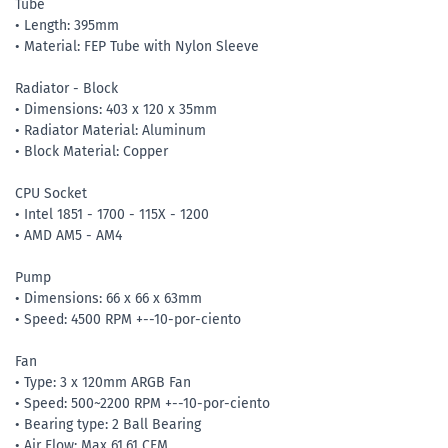
Tube
• Length: 395mm
• Material: FEP Tube with Nylon Sleeve
Radiator - Block
• Dimensions: 403 x 120 x 35mm
• Radiator Material: Aluminum
• Block Material: Copper
CPU Socket
• Intel 1851 - 1700 - 115X - 1200
• AMD AM5 - AM4
Pump
• Dimensions: 66 x 66 x 63mm
• Speed: 4500 RPM +--10-por-ciento
Fan
• Type: 3 x 120mm ARGB Fan
• Speed: 500~2200 RPM +--10-por-ciento
• Bearing type: 2 Ball Bearing
• Air Flow: Max 61.61 CFM