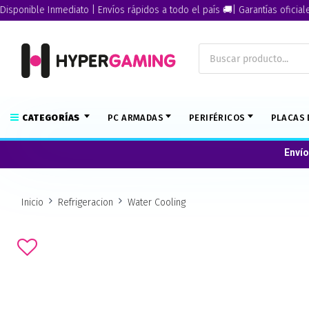
ible Inmediato | Envíos rápidos a todo el país 🚚| Garantías oficiales🏅
CATEGORÍAS
PC ARMADAS
PERIFÉRICOS
PLACAS 
Envío
Inicio
Refrigeracion
Water Cooling