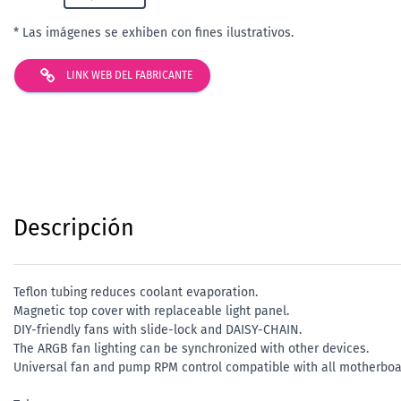
* Las imágenes se exhiben con fines ilustrativos.
LINK WEB DEL FABRICANTE
Descripción
Teflon tubing reduces coolant evaporation.
Magnetic top cover with replaceable light panel.
DIY-friendly fans with slide-lock and DAISY-CHAIN.
The ARGB fan lighting can be synchronized with other devices.
Universal fan and pump RPM control compatible with all motherboa