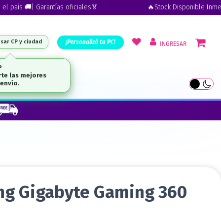
s 🚚| Garantías oficiales🏅
🔥Stock Disponible Inmediato | 
¡Personalizá tu PC!
esar CP y ciudad
INGRESAR
UTLET
ng Gigabyte Gaming 360