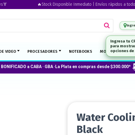
🔥Stock Disponible Inmediato | Envíos rápidos a todo el paí
Ingr
DE VIDEO
PROCESADORES
NOTEBOOKS
MONITORES
O
 BONIFICADO a CABA · GBA ·La Plata en compras desde $300.000*
Water Cooli
Black