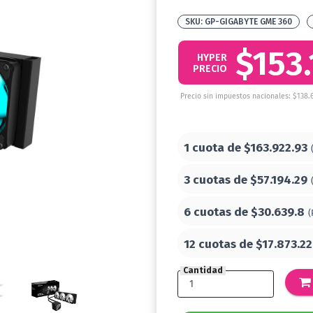
GP-GIGABYTE GME 360
$153
HYPER
PRECIO
Precio sin impuestos nacionales: $138.
1 cuota de
$163.922.93
3 cuotas de
$57.194.29
6 cuotas de
$30.639.8
(
12 cuotas de
$17.873.22
Cantidad