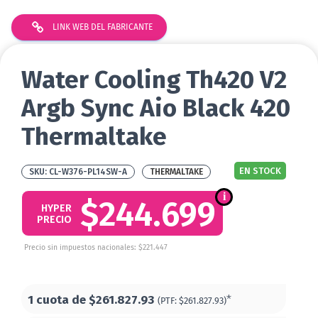
LINK WEB DEL FABRICANTE
Water Cooling Th420 V2
Argb Sync Aio Black 420
Thermaltake
EN STOCK
CL-W376-PL14SW-A
THERMALTAKE
$244.699
HYPER
PRECIO
Precio sin impuestos nacionales: $221.447
1 cuota de
$261.827.93
*
(PTF:
$261.827.93)