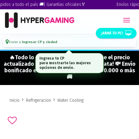
dos a todo el país 🚚| Garantías oficiales🏅
Envíos rápidos
¡ARMÁ TU PC!
Enviar a
Ingresar CP y ciudad
🔥Todo lo que figura "EN STOCK" tiene el precio
Ingresa tu CP
actualizado y está para entrega inmediata! 💸 Envío
para mostrarte las mejores
opciones de envío.
bonificado en CABA en compras de $500.000 o más
🚚
Inicio
Refrigeracion
Water Cooling