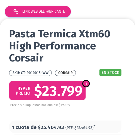
LINK WEB DEL FABRICANTE
Pasta Termica Xtm60
High Performance
Corsair
EN STOCK
CT-9010015-WW
CORSAIR
$23.799
HYPER
PRECIO
Precio sin impuestos nacionales: $19.669
1 cuota de
$25.464.93
*
(PTF:
$25.464.93)