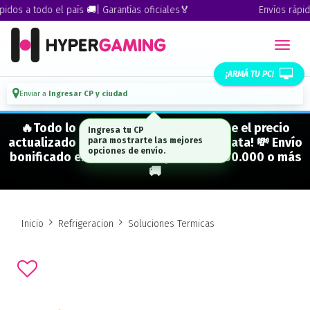
dos a todo el país 🚚| Garantías oficiales🏅
Envíos rápidos
¡ARMÁ TU PC!
Enviar a
Ingresar CP y ciudad
🔥Todo lo que figura "EN STOCK" tiene el precio
Ingresa tu CP
actualizado y está para entrega inmediata! 💸 Envío
para mostrarte las mejores
opciones de envío.
bonificado en CABA en compras de $500.000 o más
🚚
Inicio
Refrigeracion
Soluciones Termicas