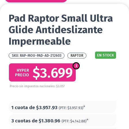
Pad Raptor Small Ultra
Glide Antideslizante
Impermeable
EN STOCK
RAP-MOU-PAD-AD-212603
RAPTOR
$3.699
HYPER
PRECIO
Precio sin impuestos nacionales: $3.057
1 cuota de
$3.957.93
*
(PTF:
$3.957.93)
3 cuotas de
$1.380.96
*
(PTF:
$4.142.88)