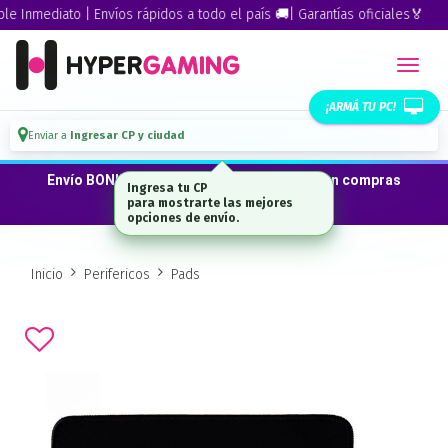
Inmediato | Envíos rápidos a todo el país 🚚| Garantías oficiales🏅
¡ARMÁ TU PC!
Enviar a
Ingresar CP y ciudad
Envío BONIFICADO a CABA · GBA ·La Plata en compras
Ingresa tu CP
desde $300.000*
para mostrarte las mejores
opciones de envío.
Inicio
Perifericos
Pads