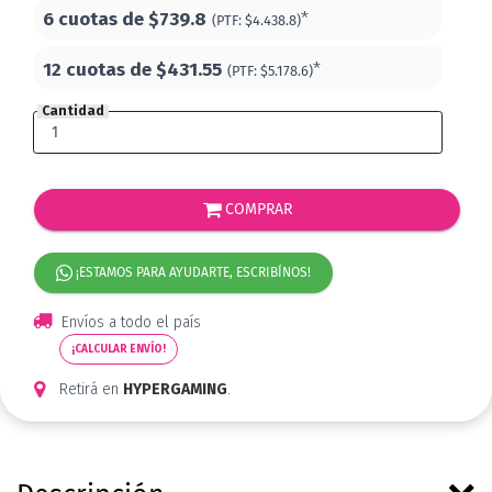
6 cuotas de
$739.8
*
(PTF:
$4.438.8)
12 cuotas de
$431.55
*
(PTF:
$5.178.6)
Cantidad
COMPRAR
¡ESTAMOS PARA AYUDARTE, ESCRIBÍNOS!
Envíos a todo el país
¡CALCULAR ENVÍO!
Retirá en
HYPERGAMING
.