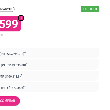
EN STOCK
IGABYTE
.599
904
*
(PTF:
$142.950.93)
*
(PTF:
$149.630.88)
*
PTF:
$160.318.8)
*
(PTF:
$187.038.6)
COMPRAR