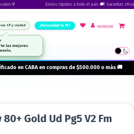
s🏅
Envíos rápidos a todo el país 🚚| Garantías oficiales🏅
¡Personalizá tu PC!
esar CP y ciudad
INGRESAR
ARCAS
onificado en CABA en compras de $500.000 o más 🚚
 80+ Gold Ud Pg5 V2 Fm