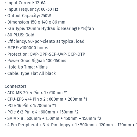
• Input Current: 12-6A
• Input Frequency: 60-50 Hz
• Output Capacity: 750W
• Dimensio:n 150 x 140 x 86 mm
• Fan Type: 120mm Hydraulic Bearing(HYB)fan
• 80 PLUS: Gold
• Efficiency: 90-por-ciento at typical load
• MTBF: >100000 hours
• Protection: OVP-OPP-SCP-UVP-OCP-OTP
• Power Good Signal: 100-150ms
• Hold Up Time: >16ms
• Cable: Type Flat All black
Connectors
• ATX-MB 20+4 Pin x 1 : 610mm *1
• CPU-EPS 4+4 Pin x 2 : 600mm + 200mm *1
• PCIe 16 Pin x 1: 700mm *1
• PCIe 6+2 Pin x 4 : 600mm + 150mm *2
• SATA x 8 : 600mm + 150mm + 150mm + 150mm *2
• 4 Pin Peripheral x 3+4-Pin floppy x 1 : 500mm + 120mm + 120mm +