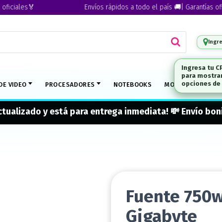
ales🏅
Envíos rápidos a todo el país 🚚| Garantías oficiale
Ingr
DE VIDEO
PROCESADORES
NOTEBOOKS
MONITORES
M
actualizado y está para entrega inmediata! 💸 Envío b
Fuente 750w
Gigabyte