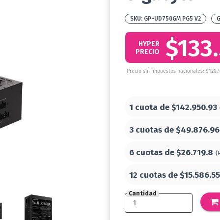
GP-UD750GM PG5 V2
G
$133
HYPER
PRECIO
Precio sin impuestos nacionales: $120.
1 cuota de
$142.950.93
3 cuotas de
$49.876.96
6 cuotas de
$26.719.8
(
12 cuotas de
$15.586.55
Cantidad