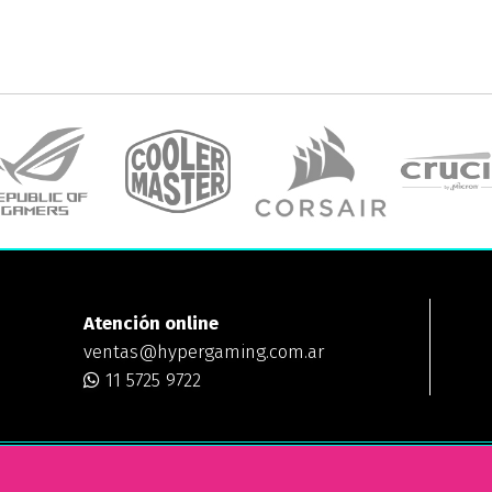
Atención online
ventas@hypergaming.com.ar
11 5725 9722