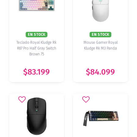
EN STOCK
EN STOCK
Teclado Royal Kludge Rk
Mouse Gamer Royal
R87 Pro Half Gray Switch
Kludge Rk M3 Panda
Brown 75
$83.199
$84.099