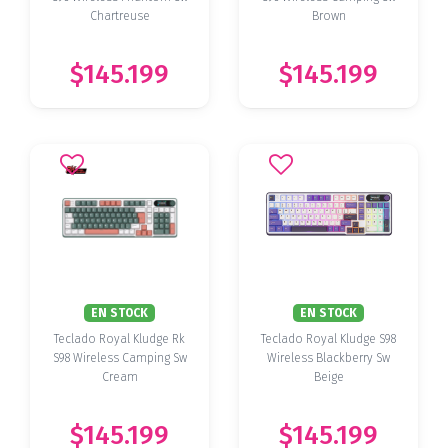
Chartreuse
Brown
$145.199
$145.199
EN STOCK
EN STOCK
Teclado Royal Kludge Rk
Teclado Royal Kludge S98
S98 Wireless Camping Sw
Wireless Blackberry Sw
Cream
Beige
$145.199
$145.199