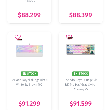
Tri Mode
$88.299
$88.399
EN STOCK
EN STOCK
Teclado Royal Kludge Rk918
Teclado Royal Kludge Rk
White Sw Brown 100
R87 Pro Half Gray Switch
Creamy 75
$91.299
$91.599