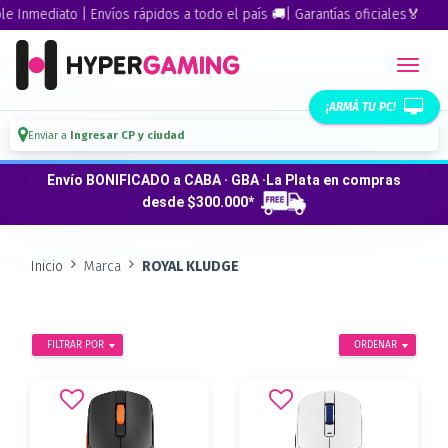
diato | Envíos rápidos a todo el país 🚚| Garantías oficiales🏅
¡ARMÁ TU PC!
Enviar a
Ingresar CP y ciudad
Envío BONIFICADO a CABA · GBA ·La Plata en compras
desde $300.000*
Inicio
Marca
ROYAL KLUDGE
FILTRAR POR
ORDENAR