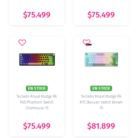
$75.499
$75.499
EN STOCK
EN STOCK
Teclado Royal Kludge Rk
Teclado Royal Kludge Rk
R65 Phantom Switch
R75 Skycyan Switch Brown
Chartreuse 75
75
$75.499
$81.899