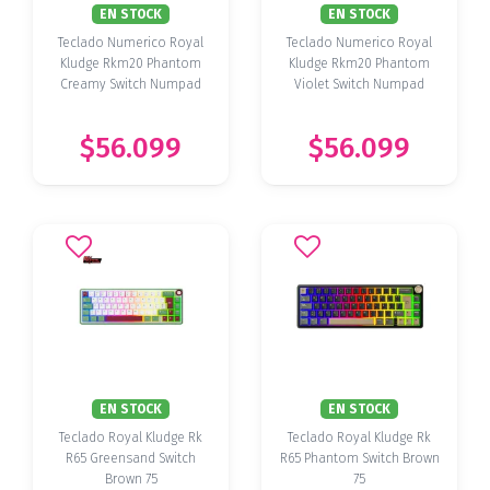
EN STOCK
EN STOCK
Teclado Numerico Royal
Teclado Numerico Royal
Kludge Rkm20 Phantom
Kludge Rkm20 Phantom
Creamy Switch Numpad
Violet Switch Numpad
$56.099
$56.099
EN STOCK
EN STOCK
Teclado Royal Kludge Rk
Teclado Royal Kludge Rk
R65 Greensand Switch
R65 Phantom Switch Brown
Brown 75
75