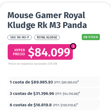
Mouse Gamer Royal
Kludge Rk M3 Panda
EN STOCK
RK-M3-P
ROYAL KLUDGE
$84.099
HYPER
PRECIO
Precio sin impuestos nacionales: $76.108
1 cuota de
$89.985.93
*
(PTF:
$89.985.93)
3 cuotas de
$31.396.96
*
(PTF:
$94.190.88)
6 cuotas de
$16.819.8
*
(PTF:
$100.918.8)