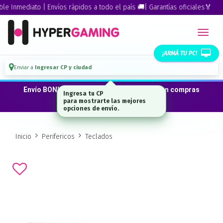
Inmediato | Envíos rápidos a todo el país 🚚| Garantías oficiales🏅
¡ARMÁ TU PC!
Enviar a
Ingresar CP y ciudad
Envío BONIFICADO a CABA · GBA ·La Plata en compras
Ingresa tu CP
desde $300.000*
para mostrarte las mejores
opciones de envío.
Inicio
Perifericos
Teclados