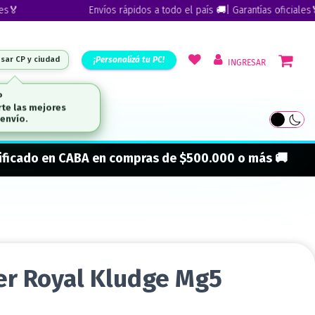
Envíos rápidos a todo el país 🚚| Garantías oficiales🏅
¡Personalizá tu PC!
esar CP y ciudad
INGRESAR
ARCAS
onificado en CABA en compras de $500.000 o más 🚚
r Royal Kludge Mg5