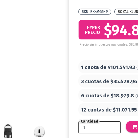
RK-MG5-P
ROYAL KLU
$94.
HYPER
PRECIO
Precio sin impuestos nacionales: $85.8
1 cuota de
$101.541.93
3 cuotas de
$35.428.96
6 cuotas de
$18.979.8
(
12 cuotas de
$11.071.55
Cantidad