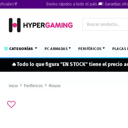
ales🏅
Envíos rápidos a todo el país 🚚| Garantías oficiale
CATEGORÍAS
PC ARMADAS
PERIFÉRICOS
PLACAS 
🔥Todo lo que figura "EN STOCK" tiene el precio 
Inicio
Perifericos
Mouse