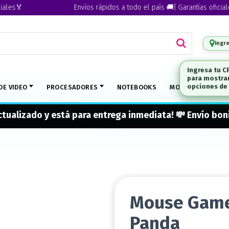
s🏅
Envíos rápidos a todo el país 🚚| Garantías oficiales🏅
Ingr
DE VIDEO
PROCESADORES
NOTEBOOKS
MONITORES
M
actualizado y está para entrega inmediata! 💸 Envío b
Mouse Game
Panda