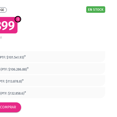
EN STOCK
DGE
899
81
*
(PTF:
$101.541.93)
*
(PTF:
$106.286.88)
*
PTF:
$113.878.8)
*
(PTF:
$132.858.6)
COMPRAR