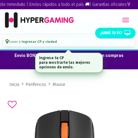
Inmediato | Envíos rápidos a todo el país 🚚| Garantías oficiales🏅
¡ARMÁ TU PC!
Enviar a
Ingresar CP y ciudad
Envío BONIFICADO a CABA · GBA ·La Plata en compras
desde $300.000*
Inicio
Perifericos
Mouse