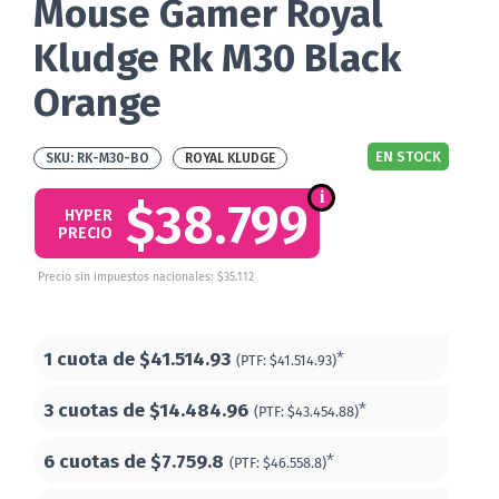
Mouse Gamer Royal
Kludge Rk M30 Black
Orange
EN STOCK
RK-M30-BO
ROYAL KLUDGE
$38.799
HYPER
PRECIO
Precio sin impuestos nacionales: $35.112
1 cuota de
$41.514.93
*
(PTF:
$41.514.93)
3 cuotas de
$14.484.96
*
(PTF:
$43.454.88)
6 cuotas de
$7.759.8
*
(PTF:
$46.558.8)