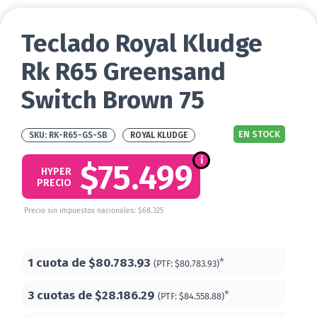
Teclado Royal Kludge
Rk R65 Greensand
Switch Brown 75
EN STOCK
RK-R65-GS-SB
ROYAL KLUDGE
$75.499
HYPER
PRECIO
Precio sin impuestos nacionales: $68.325
1 cuota de
$80.783.93
*
(PTF:
$80.783.93)
3 cuotas de
$28.186.29
*
(PTF:
$84.558.88)