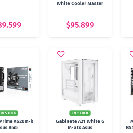
White Cooler Master
89.599
$95.899
EN STOCK
EN STOCK
Prime A620m-k
Gabinete A21 White G
sus Am5
M-atx Asus
B5