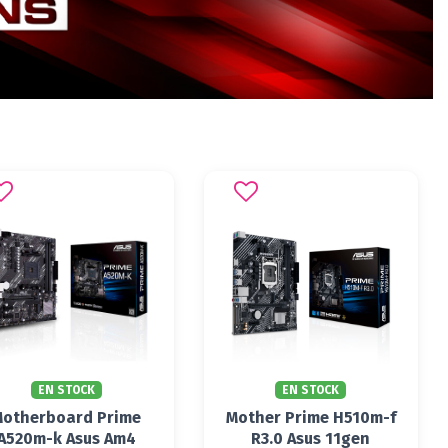
EN STOCK
EN STOCK
Motherboard Prime
Mother Prime H510m-f
A520m-k Asus Am4
R3.0 Asus 11gen