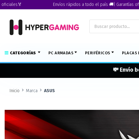
Envíos rápidos a todo el país 🚚| Garantías oficiales🏅
CATEGORÍAS
PC ARMADAS
PERIFÉRICOS
PLACAS 
💸 Envío b
Inicio
Marca
ASUS