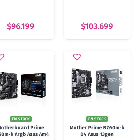
$96.199
$103.699
EN STOCK
EN STOCK
Motherboard Prime
Mother Prime B760m-k
50m-k Argb Asus Am4
D4 Asus 13gen