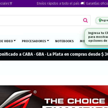
Envíos rápidos a todo el país 🚚| Garantías oficiales🏅
Ingr
DE VIDEO
PROCESADORES
NOTEBOOKS
MONITORES
M
onificado a CABA · GBA · La Plata en compras desde $ 