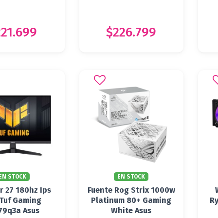
21.699
$226.799
EN STOCK
EN STOCK
r 27 180hz Ips
Fuente Rog Strix 1000w
Tuf Gaming
Platinum 80+ Gaming
Ry
79q3a Asus
White Asus