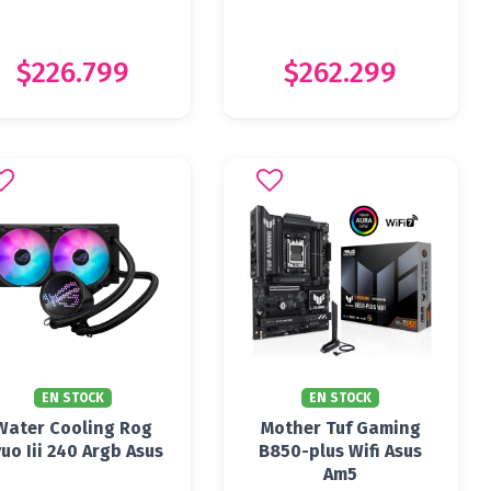
$226.799
$262.299
EN STOCK
EN STOCK
Water Cooling Rog
Mother Tuf Gaming
uo Iii 240 Argb Asus
B850-plus Wifi Asus
Am5