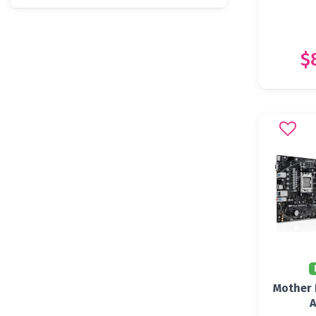
$
Mother 
A