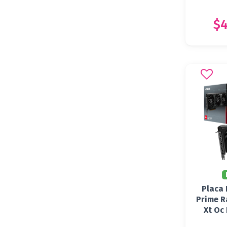
$4
Placa 
Prime R
Xt Oc