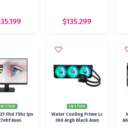
135.199
$135.299
EN STOCK
EN STOCK
27 Fhd 75hz Ips
Water Cooling Prime Lc
27ehf Asus
360 Argb Black Asus
A6