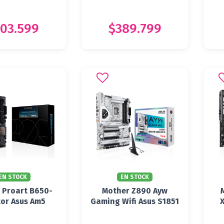
03.599
$389.799
EN STOCK
EN STOCK
 Proart B650-
Mother Z890 Ayw
tor Asus Am5
Gaming Wifi Asus S1851