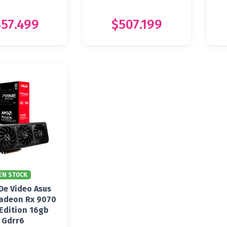
57.499
$507.199
EN STOCK
De Video Asus
adeon Rx 9070
 Edition 16gb
Gdrr6