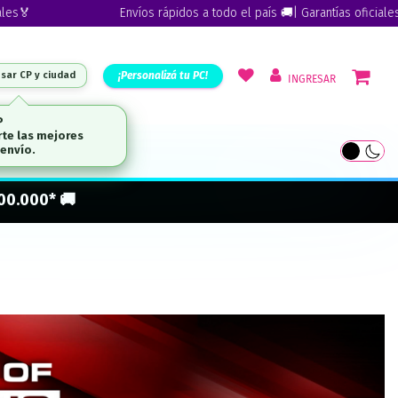
Envíos rápidos a todo el país 🚚| Garantías oficiales🏅
¡Personalizá tu PC!
esar CP y ciudad
INGRESAR
ARCAS
300.000* 🚚