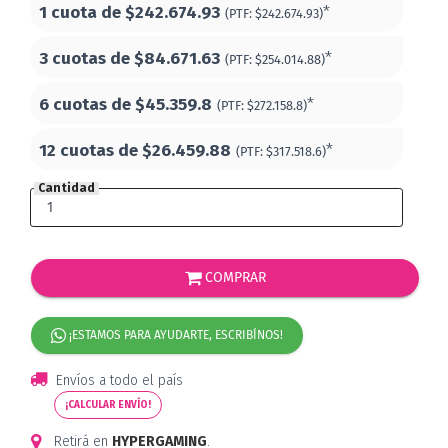
1 cuota de
$242.674.93
*
(PTF:
$242.674.93)
3 cuotas de
$84.671.63
*
(PTF:
$254.014.88)
6 cuotas de
$45.359.8
*
(PTF:
$272.158.8)
12 cuotas de
$26.459.88
*
(PTF:
$317.518.6)
Cantidad
COMPRAR
¡ESTAMOS PARA AYUDARTE, ESCRIBÍNOS!
Envíos a todo el país
¡CALCULAR ENVÍO!
Retirá en
HYPERGAMING
.