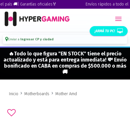
 país 🚚| Garantías oficiales🏅
Envíos rápidos a todo el pa
¡ARMÁ TU PC!
Enviar a
Ingresar CP y ciudad
🔥Todo lo que figura "EN STOCK" tiene el precio
actualizado y está para entrega inmediata! 💸 Envío
bonificado en CABA en compras de $500.000 o más
🚚
Inicio
Motherboards
Mother Amd