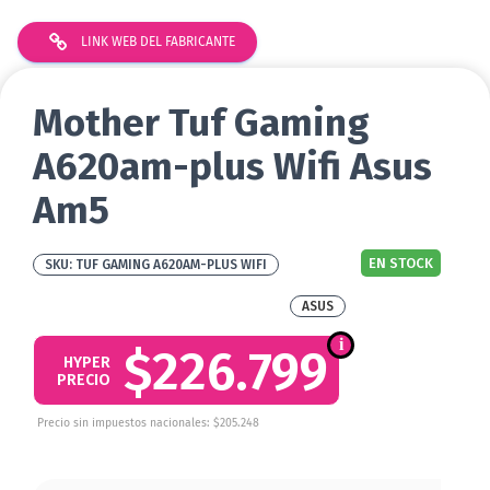
LINK WEB DEL FABRICANTE
Mother Tuf Gaming
A620am-plus Wifi Asus
Am5
EN STOCK
TUF GAMING A620AM-PLUS WIFI
ASUS
$226.799
HYPER
PRECIO
Precio sin impuestos nacionales: $205.248