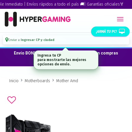
Inmediato | Envíos rápidos a todo el país 🚚| Garantías oficiales🏅
¡ARMÁ TU PC!
Enviar a
Ingresar CP y ciudad
Envío BONIFICADO a CABA · GBA ·La Plata en compras
Ingresa tu CP
desde $300.000*
para mostrarte las mejores
opciones de envío.
Inicio
Motherboards
Mother Amd