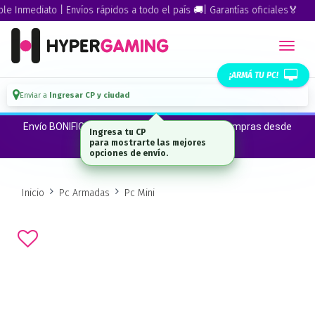
Inmediato | Envíos rápidos a todo el país 🚚| Garantías oficiales🏅
¡ARMÁ TU PC!
Enviar a
Ingresar CP y ciudad
Envío BONIFICADO a CABA · GBA ·La Plata en compras desde
Ingresa tu CP
$300.000*
para mostrarte las mejores
opciones de envío.
Inicio
Pc Armadas
Pc Mini