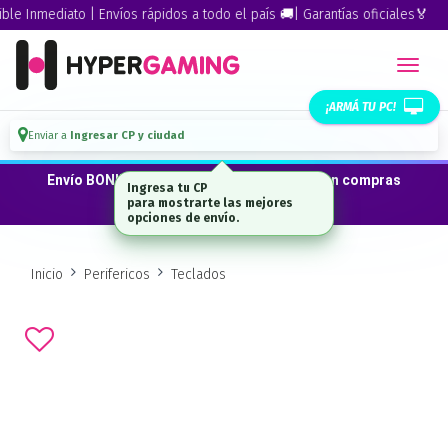
 Inmediato | Envíos rápidos a todo el país 🚚| Garantías oficiales🏅
¡ARMÁ TU PC!
Enviar a
Ingresar CP y ciudad
Envío BONIFICADO a CABA · GBA ·La Plata en compras
Ingresa tu CP
desde $300.000*
para mostrarte las mejores
opciones de envío.
Inicio
Perifericos
Teclados