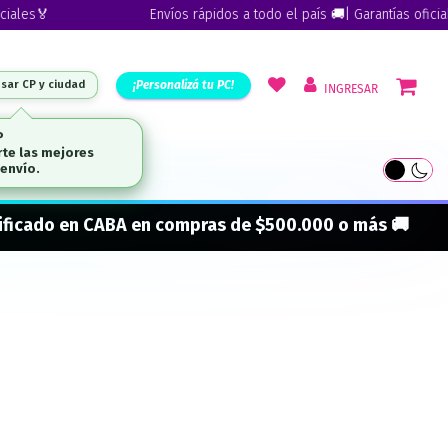
es🏅
Envíos rápidos a todo el país 🚚| Garantías oficiales
¡Personalizá tu PC!
esar CP y ciudad
INGRESAR
P
te las mejores
ARCAS
envío.
onificado en CABA en compras de $500.000 o más 🚚