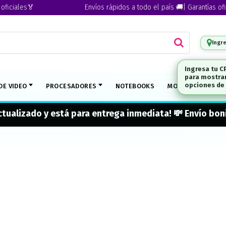
iales🏅
Envíos rápidos a todo el país 🚚| Garantías oficial
Ingr
Ingresa tu C
para mostrar
DE VIDEO
PROCESADORES
NOTEBOOKS
MONITORES
M
opciones de 
actualizado y está para entrega inmediata! 💸 Envío b