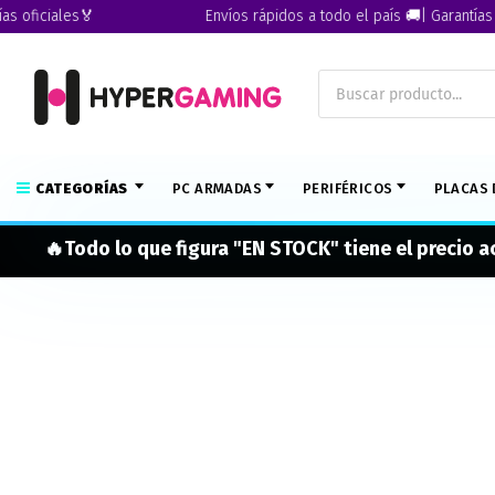
ficiales🏅
Envíos rápidos a todo el país 🚚| Garantías ofic
CATEGORÍAS
PC ARMADAS
PERIFÉRICOS
PLACAS 
🔥Todo lo que figura "EN STOCK" tiene el precio 