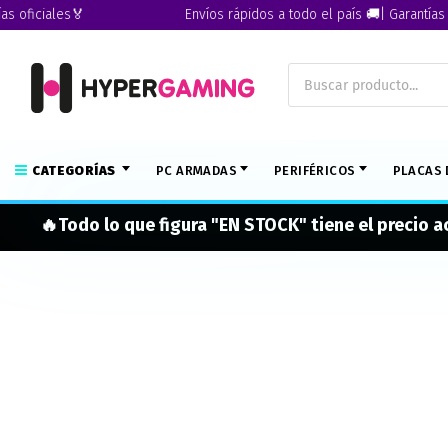
ficiales🏅
Envíos rápidos a todo el país 🚚| Garantías ofic
CATEGORÍAS
PC ARMADAS
PERIFÉRICOS
PLACAS 
🔥Todo lo que figura "EN STOCK" tiene el precio 