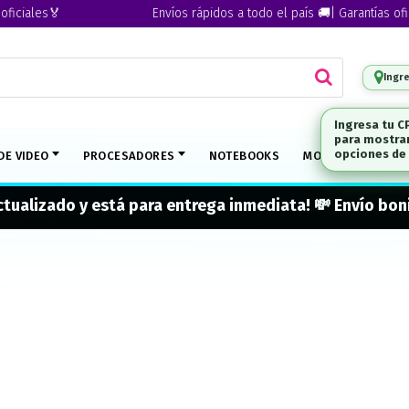
iales🏅
Envíos rápidos a todo el país 🚚| Garantías oficial
Ingr
DE VIDEO
PROCESADORES
NOTEBOOKS
MONITORES
M
actualizado y está para entrega inmediata! 💸 Envío b