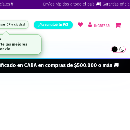
es🏅
Envíos rápidos a todo el país 🚚| Garantías oficiales
¡Personalizá tu PC!
esar CP y ciudad
INGRESAR
ARCAS
onificado en CABA en compras de $500.000 o más 🚚