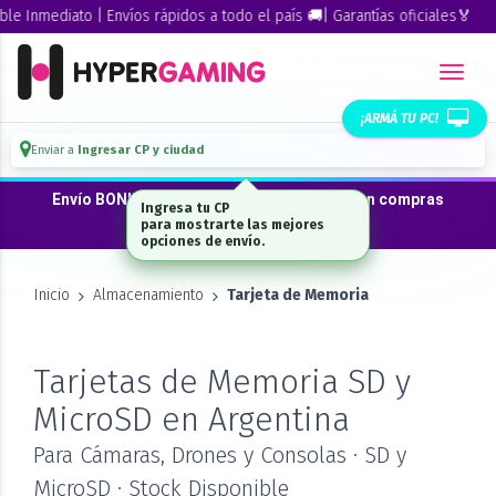
e Inmediato | Envíos rápidos a todo el país 🚚| Garantías oficiales🏅
¡ARMÁ TU PC!
Enviar a
Ingresar CP y ciudad
Envío BONIFICADO a CABA · GBA ·La Plata en compras
Ingresa tu CP
desde $300.000*
para mostrarte las mejores
opciones de envío.
Inicio
Almacenamiento
Tarjeta de Memoria
Tarjetas de Memoria SD y
MicroSD en Argentina
Para Cámaras, Drones y Consolas · SD y
MicroSD · Stock Disponible