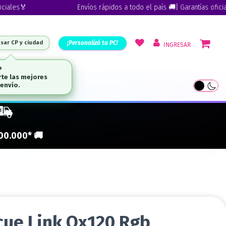
es🏅
Envíos rápidos a todo el país 🚚| Garantías oficiales
¡Personalizá tu PC!
esar CP y ciudad
INGRESAR
P
te las mejores
ARCAS
envío.
300.000* 🚚
Icue Link Qx120 Rgb