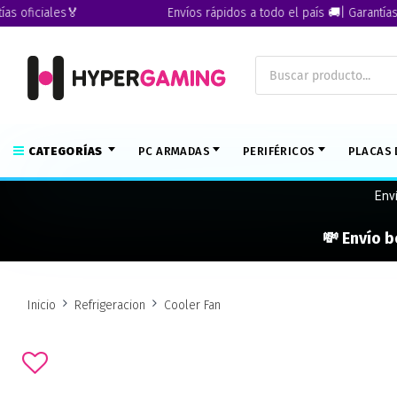
ficiales🏅
Envíos rápidos a todo el país 🚚| Garantías ofic
CATEGORÍAS
PC ARMADAS
PERIFÉRICOS
PLACAS 
Env
💸 Envío b
Inicio
Refrigeracion
Cooler Fan