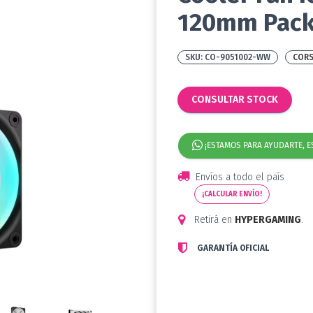
120mm Pack 
CO-9051002-WW
CORS
CONSULTAR STOCK
¡ESTAMOS PARA AYUDARTE, E
Envíos a todo el país
¡CALCULAR ENVÍO!
Retirá en
HYPERGAMING
.
GARANTÍA OFICIAL