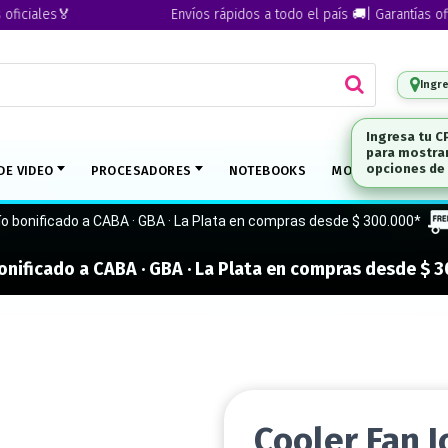
iales🏅
Envíos rápidos a todo el país 🚚| Garantías oficial
Ingr
Ingresa tu C
para mostrar
DE VIDEO
PROCESADORES
NOTEBOOKS
MONITORES
M
opciones de 
ío bonificado a CABA · GBA · La Plata en compras desde $ 300.000*
onificado a CABA · GBA · La Plata en compras desde $ 
Cooler Fan 