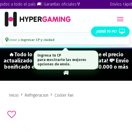
dos a todo el país 🚚| Garantías oficiales🏅
Envíos rápidos
¡ARMÁ TU PC!
Enviar a
Ingresar CP y ciudad
🔥Todo lo que figura "EN STOCK" tiene el precio
Ingresa tu CP
actualizado y está para entrega inmediata! 💸 Envío
para mostrarte las mejores
opciones de envío.
bonificado en CABA en compras de $500.000 o más
🚚
Inicio
Refrigeracion
Cooler Fan