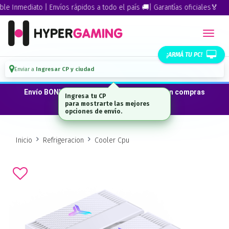
Inmediato | Envíos rápidos a todo el país 🚚| Garantías oficiales🏅
¡ARMÁ TU PC!
Enviar a
Ingresar CP y ciudad
Envío BONIFICADO a CABA · GBA ·La Plata en compras
Ingresa tu CP
desde $300.000*
para mostrarte las mejores
opciones de envío.
Inicio
Refrigeracion
Cooler Cpu