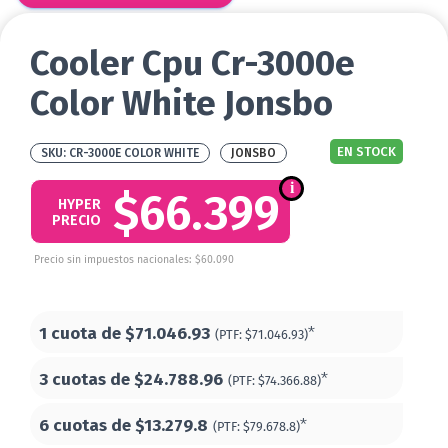
Cooler Cpu Cr-3000e
Color White Jonsbo
EN STOCK
CR-3000E COLOR WHITE
JONSBO
$66.399
HYPER
PRECIO
Precio sin impuestos nacionales: $60.090
1 cuota de
$71.046.93
*
(PTF:
$71.046.93)
3 cuotas de
$24.788.96
*
(PTF:
$74.366.88)
6 cuotas de
$13.279.8
*
(PTF:
$79.678.8)