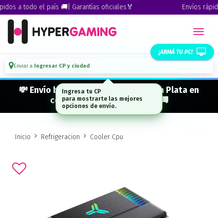
dos a todo el país 🚚| Garantías oficiales🏅
Envíos rápidos
¡ARMÁ TU PC!
Enviar a
Ingresar CP y ciudad
💸 Envío bonificado a CABA · GBA · La Plata en
Ingresa tu CP
compras desde $ 300.000* 🚚
para mostrarte las mejores
opciones de envío.
Inicio
Refrigeracion
Cooler Cpu