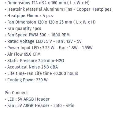
• Dimensions 124 x 94 x 160 mm ( L x W x H)
• Heatsink Material Aluminum Fins - Copper Heatpipes
• Heatpipe F6mm x 4 pcs
• Fan Dimension 120 x 120 x 25 mm ( L x W x H)
• Fan quantity 1pcs
• Fan Speed PWM 500 ~ 1800 RPM
• Rated Voltage LED : 5 V - Fan : 12V - 5V
• Power Input LED : 3.25 W - Fan : 1.8W - 1.55W
• Air Flow 65.0 CFM
• Static Pressure 2.56 mm-H2O
• Acoustical Noise 26.8 dBA
• Life time-Fan Life time 40.000 hours
• Cooling Power 230 W
Pin Connect
• LED : 5V ARGB Header
• Fan : 5V ARGB Header - 2510 - 4Pin