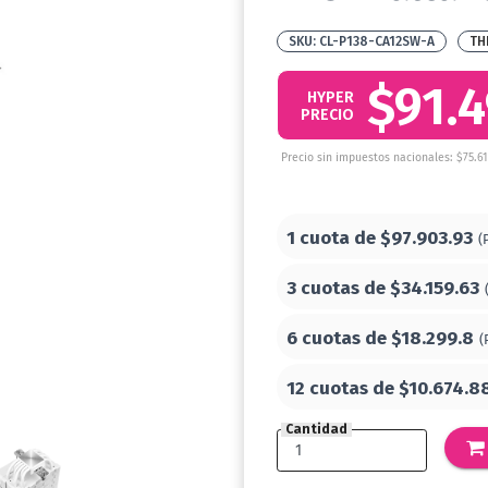
CL-P138-CA12SW-A
TH
$91.
HYPER
PRECIO
Precio sin impuestos nacionales: $75.6
1 cuota de
$97.903.93
(
3 cuotas de
$34.159.63
6 cuotas de
$18.299.8
(
12 cuotas de
$10.674.8
Cantidad