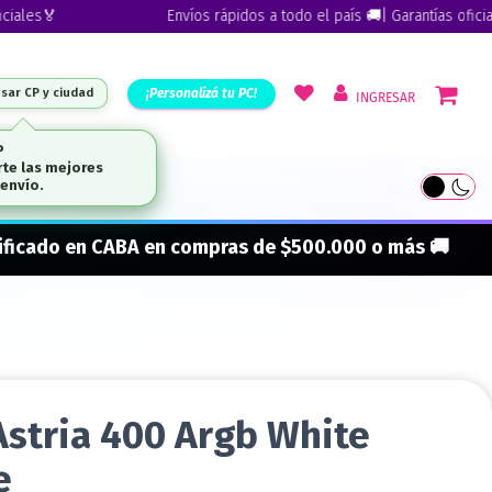
s🏅
Envíos rápidos a todo el país 🚚| Garantías oficiales🏅
¡Personalizá tu PC!
esar CP y ciudad
INGRESAR
ARCAS
onificado en CABA en compras de $500.000 o más 🚚
Astria 400 Argb White
e