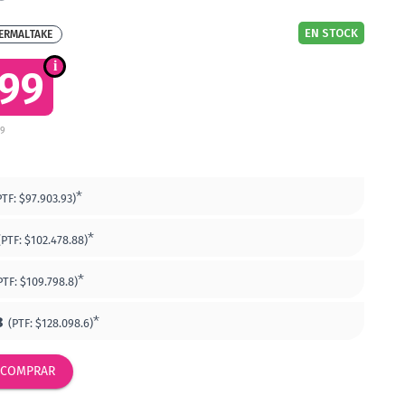
EN STOCK
ERMALTAKE
499
19
*
PTF:
$97.903.93)
*
(PTF:
$102.478.88)
*
PTF:
$109.798.8)
8
*
(PTF:
$128.098.6)
COMPRAR