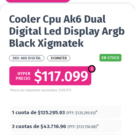
Cooler Cpu Ak6 Dual
Digital Led Display Argb
Black Xigmatek
EN STOCK
AK6 DIGITAL
XIGMATEK
$117.099
HYPER
PRECIO
Precio sin impuestos nacionales: $105.972
1 cuota de
$125.295.93
*
(PTF:
$125.295.93)
3 cuotas de
$43.716.96
*
(PTF:
$131.150.88)