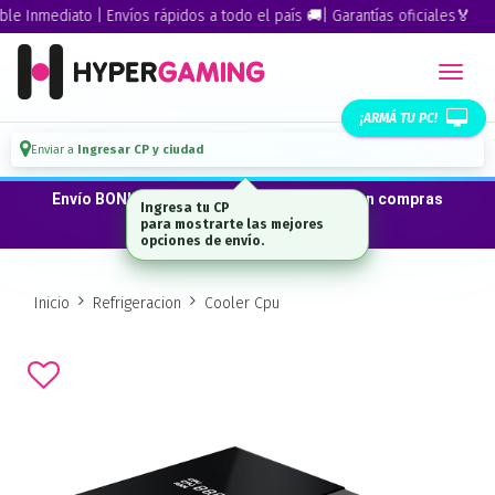
Inmediato | Envíos rápidos a todo el país 🚚| Garantías oficiales🏅
¡ARMÁ TU PC!
Enviar a
Ingresar CP y ciudad
Envío BONIFICADO a CABA · GBA ·La Plata en compras
Ingresa tu CP
desde $300.000*
para mostrarte las mejores
opciones de envío.
Inicio
Refrigeracion
Cooler Cpu