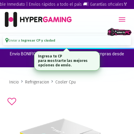
Inmediato | Envíos rápidos a todo el país 🚚| Garantías oficiales🏅
Enviar a
Ingresar CP y ciudad
Envío BONIFICADO a CABA · GBA ·La Plata en compras desde
Ingresa tu CP
$300.000*
para mostrarte las mejores
opciones de envío.
Inicio
Refrigeracion
Cooler Cpu