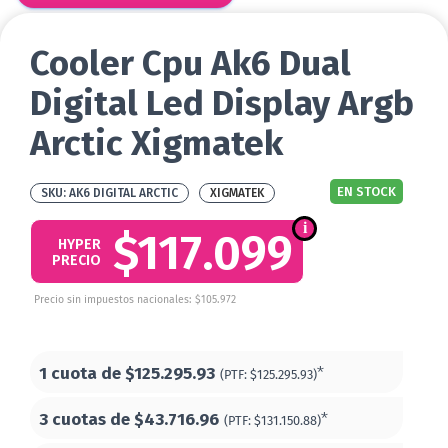
Cooler Cpu Ak6 Dual
Digital Led Display Argb
Arctic Xigmatek
EN STOCK
AK6 DIGITAL ARCTIC
XIGMATEK
$117.099
HYPER
PRECIO
Precio sin impuestos nacionales: $105.972
1 cuota de
$125.295.93
*
(PTF:
$125.295.93)
3 cuotas de
$43.716.96
*
(PTF:
$131.150.88)