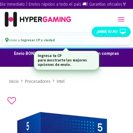
Inmediato | Envíos rápidos a todo el país 🚚| Garantías oficiales🏅
¡ARMÁ TU PC!
Enviar a
Ingresar CP y ciudad
Envío BONIFICADO a CABA · GBA ·La Plata en compras
Ingresa tu CP
desde $300.000*
para mostrarte las mejores
opciones de envío.
Inicio
Procesadores
Intel