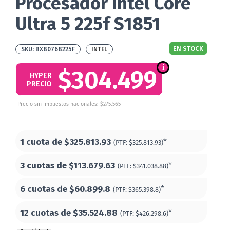
Procesador Intel Core
Ultra 5 225f S1851
EN STOCK
BX80768225F
INTEL
$304.499
HYPER
PRECIO
Precio sin impuestos nacionales: $275.565
1 cuota de
$325.813.93
*
(PTF:
$325.813.93)
3 cuotas de
$113.679.63
*
(PTF:
$341.038.88)
6 cuotas de
$60.899.8
*
(PTF:
$365.398.8)
12 cuotas de
$35.524.88
*
(PTF:
$426.298.6)