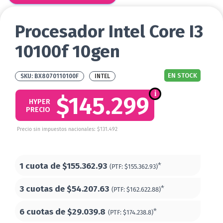
Procesador Intel Core I3
10100f 10gen
EN STOCK
BX8070110100F
INTEL
$145.299
HYPER
PRECIO
Precio sin impuestos nacionales: $131.492
1 cuota de
$155.362.93
*
(PTF:
$155.362.93)
3 cuotas de
$54.207.63
*
(PTF:
$162.622.88)
6 cuotas de
$29.039.8
*
(PTF:
$174.238.8)