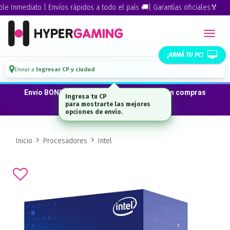
Inmediato | Envíos rápidos a todo el país 🚚| Garantías oficiales🏅
¡ARMÁ TU PC!
Enviar a
Ingresar CP y ciudad
Envío BONIFICADO a CABA · GBA ·La Plata en compras
Ingresa tu CP
desde $300.000*
para mostrarte las mejores
opciones de envío.
Inicio
Procesadores
Intel