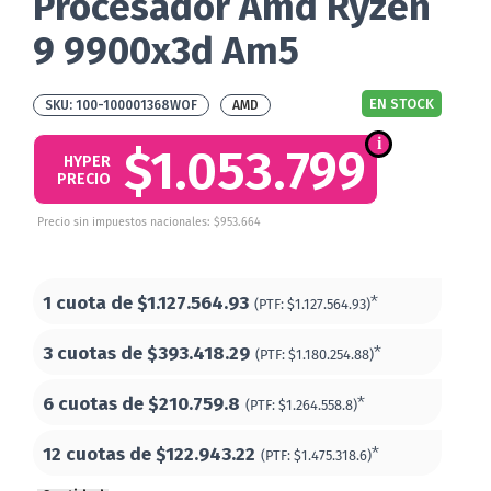
Procesador Amd Ryzen
9 9900x3d Am5
EN STOCK
100-100001368WOF
AMD
$1.053.799
HYPER
PRECIO
Precio sin impuestos nacionales: $953.664
1 cuota de
$1.127.564.93
*
(PTF:
$1.127.564.93)
3 cuotas de
$393.418.29
*
(PTF:
$1.180.254.88)
6 cuotas de
$210.759.8
*
(PTF:
$1.264.558.8)
12 cuotas de
$122.943.22
*
(PTF:
$1.475.318.6)