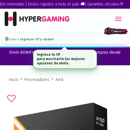
Inmediato | Envíos rápidos a todo el país 🚚| Garantías oficiales🏅
Enviar a
Ingresar CP y ciudad
Envío BONIFICADO a CABA · GBA ·La Plata en compras desde
Ingresa tu CP
$300.000*
para mostrarte las mejores
opciones de envío.
Inicio
Procesadores
Amd