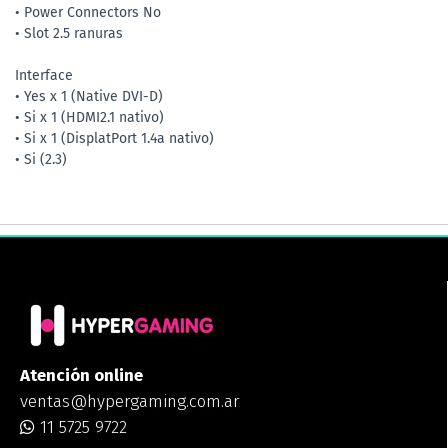
• Power Connectors No
• Slot 2.5 ranuras
Interface
• Yes x 1 (Native DVI-D)
• Si x 1 (HDMI2.1 nativo)
• Si x 1 (DisplatPort 1.4a nativo)
• Si (2.3)
Atención online
ventas@hypergaming.com.ar
11 5725 9722