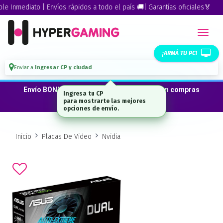
Inmediato | Envíos rápidos a todo el país 🚚| Garantías oficiales🏅
¡ARMÁ TU PC!
Enviar a
Ingresar CP y ciudad
Envío BONIFICADO a CABA · GBA ·La Plata en compras
Ingresa tu CP
desde $300.000*
para mostrarte las mejores
opciones de envío.
Inicio
Placas De Video
Nvidia